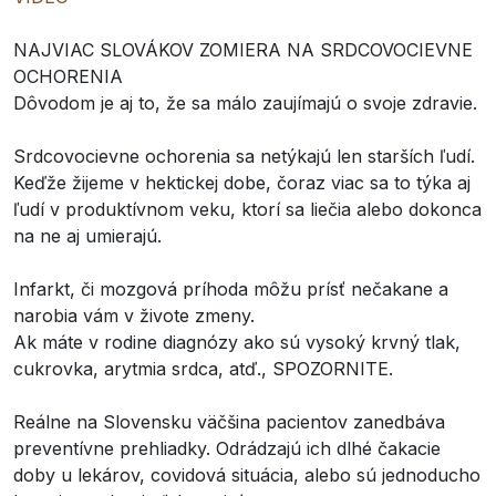
NAJVIAC SLOVÁKOV ZOMIERA NA SRDCOVOCIEVNE
OCHORENIA
Dôvodom je aj to, že sa málo zaujímajú o svoje zdravie.
Srdcovocievne ochorenia sa netýkajú len starších ľudí.
Keďže žijeme v hektickej dobe, čoraz viac sa to týka aj
ľudí v produktívnom veku, ktorí sa liečia alebo dokonca
na ne aj umierajú.
Infarkt, či mozgová príhoda môžu prísť nečakane a
narobia vám v živote zmeny.
Ak máte v rodine diagnózy ako sú vysoký krvný tlak,
cukrovka, arytmia srdca, atď., SPOZORNITE.
Reálne na Slovensku väčšina pacientov zanedbáva
preventívne prehliadky. Odrádzajú ich dlhé čakacie
doby u lekárov, covidová situácia, alebo sú jednoducho