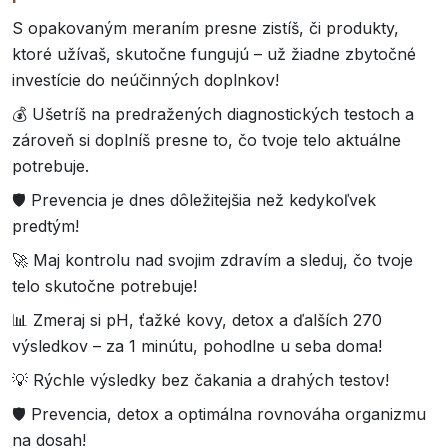
S opakovaným meraním presne zistíš, či produkty,
ktoré užívaš, skutočne fungujú – už žiadne zbytočné
investície do neúčinných doplnkov!
💰 Ušetríš na predražených diagnostických testoch a
zároveň si doplníš presne to, čo tvoje telo aktuálne
potrebuje.
🛡️ Prevencia je dnes dôležitejšia než kedykoľvek
predtým!
🚀 Maj kontrolu nad svojim zdravím a sleduj, čo tvoje
telo skutočne potrebuje!
📊 Zmeraj si pH, ťažké kovy, detox a ďalších 270
výsledkov – za 1 minútu, pohodlne u seba doma!
💡 Rýchle výsledky bez čakania a drahých testov!
🛡️ Prevencia, detox a optimálna rovnováha organizmu
na dosah!