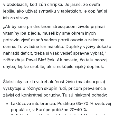
v obdobiach, keď zúri chrípka. Je jasné, že oveľa
lepšie, ako užívať syntetiku v tabletkách, je dopĺňať si
ich zo stravy.
„Ak by sme pri dnešnom stresujúcom živote prijímali
vitamíny iba z jedla, museli by sme okrem iných
potravín zjesť aspoň sedem porcií ovocia a zeleniny
denne. To zvládne len málokto. Doplnky výživy dokážu
nahradiť deficit, treba si však vedieť správne vybrať,“
zdôrazňuje Pavel Blažíček. Ak neviete, čo telu naozaj
chýba, lepšie urobíte, ak si nekúpite nijaký doplnok.
Štatisticky sa zlá vstrebateľnosť živín (malabsorpcia)
vyskytuje u rôznych skupín ľudí, pričom prevalencia
závisí od konkrétnej poruchy. Tu sú niektoré odhady:
Laktózová intolerancia: Postihuje 65–70 % svetovej
populácie, v Európe približne 20–40 %.