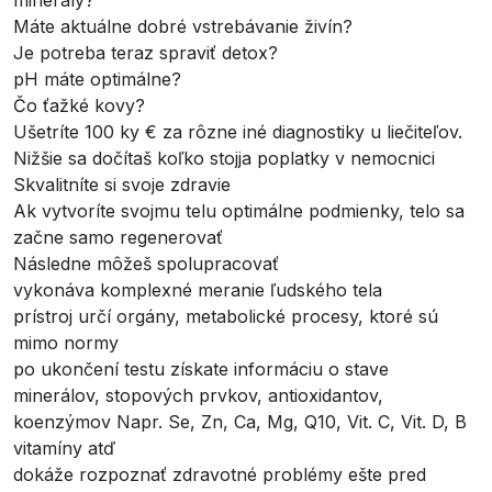
minerály?
Máte aktuálne dobré vstrebávanie živín?
Je potreba teraz spraviť detox?
pH máte optimálne?
Čo ťažké kovy?
Ušetríte 100 ky € za rôzne iné diagnostiky u liečiteľov.
Nižšie sa dočítaš koľko stojja poplatky v nemocnici
Skvalitníte si svoje zdravie
Ak vytvoríte svojmu telu optimálne podmienky, telo sa
začne samo regenerovať
Následne môžeš spolupracovať
vykonáva komplexné meranie ľudského tela
prístroj určí orgány, metabolické procesy, ktoré sú
mimo normy
po ukončení testu získate informáciu o stave
minerálov, stopových prvkov, antioxidantov,
koenzýmov Napr. Se, Zn, Ca, Mg, Q10, Vit. C, Vit. D, B
vitamíny atď
dokáže rozpoznať zdravotné problémy ešte pred