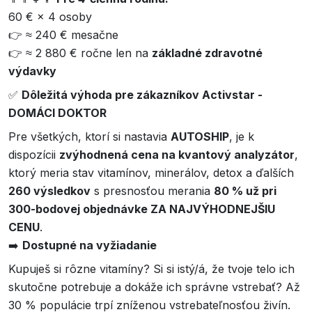
60 € × 4 osoby
👉 ≈ 240 € mesačne
👉 ≈ 2 880 € ročne len na
základné zdravotné
výdavky
✅
Dôležitá výhoda pre zákazníkov Activstar -
DOMÁCI DOKTOR
Pre všetkých, ktorí si nastavia
AUTOSHIP
, je k
dispozícii
zvýhodnená cena na kvantový analyzátor
,
ktorý meria stav vitamínov, minerálov, detox a ďalších
260 výsledkov
s presnosťou merania
80 % už pri
300-bodovej objednávke ZA NAJVÝHODNEJŠIU
CENU
.
➡️
Dostupné na vyžiadanie
Kupuješ si rôzne vitamíny? Si si istý/á, že tvoje telo ich
skutočne potrebuje a dokáže ich správne vstrebať? Až
30 % populácie trpí zníženou vstrebateľnosťou živín.