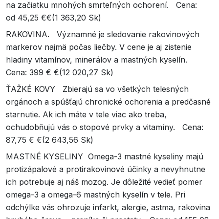
na začiatku mnohých smrteľných ochorení. Cena:
od 45,25 €€(1 363,20 Sk)
RAKOVINA. Významné je sledovanie rakovinových
markerov najmä počas liečby. V cene je aj zistenie
hladiny vitamínov, minerálov a mastných kyselín.
Cena: 399 € €(12 020,27 Sk)
ŤAŽKÉ KOVY Zbierajú sa vo všetkých telesných
orgánoch a spúšťajú chronické ochorenia a predčasné
starnutie. Ak ich máte v tele viac ako treba,
ochudobňujú vás o stopové prvky a vitamíny. Cena:
87,75 € €(2 643,56 Sk)
MASTNÉ KYSELINY Omega-3 mastné kyseliny majú
protizápalové a protirakovinové účinky a nevyhnutne
ich potrebuje aj náš mozog. Je dôležité vedieť pomer
omega-3 a omega-6 mastných kyselín v tele. Pri
odchýlke vás ohrozuje infarkt, alergie, astma, rakovina