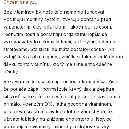
Chcem analýzu
Bez vitamínov by naše telo nemohlo fungovať.
Posilňujú imunitný systém, zvyšujú ochranu pred
vápenatením ciev, infarktom, rakovinou, stresom,
rednutím kostí a pomáhajú organizmu lepšie sa
vyrovnávať s toxickými látkami, s ktorými sa denne
stretávame. Ste si istí, že máte dostatok céčka? Ak
vyfajčíte škatuľku cigariet, zničíte si takmer celú dennú
dávku tohto vitamínu, ktorý má silné antioxidačné
účinky.
Rakovinu vedci spájajú aj s nedostatkom déčka. Zistili,
že potláča zápal, normalizuje krvný tlak a zlepšuje
citlivosť na inzulín, až šesťdesiat percent z nás ho má
primálo. Koenzým Q10, látka podobná vitamínom,
prospieva srdcu a pravdepodobne vám chýba, ak
užívate tabletky na zníženie cholesterolu. Najviac
potrebujeme vitamíny, minerály a stopové prvky