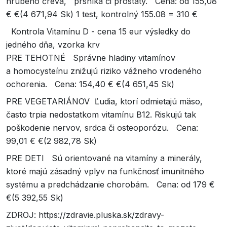
hrubého čreva, prsníka či prostaty. Cena: od 155,08
€ €(4 671,94 Sk) 1 test, kontrolný 155.08 = 310 €
Kontrola Vitamínu D - cena 15 eur výsledky do
jedného dňa, vzorka krv
PRE TEHOTNÉ Správne hladiny vitamínov
a homocysteínu znižujú riziko vážneho vrodeného
ochorenia. Cena: 154,40 € €(4 651,45 Sk)
PRE VEGETARIÁNOV Ľudia, ktorí odmietajú mäso,
často trpia nedostatkom vitamínu B12. Riskujú tak
poškodenie nervov, srdca či osteoporózu. Cena:
99,01 € €(2 982,78 Sk)
PRE DETI Sú orientované na vitamíny a minerály,
ktoré majú zásadný vplyv na funkčnosť imunitného
systému a predchádzanie chorobám. Cena: od 179 €
€(5 392,55 Sk)
ZDROJ: https://zdravie.pluska.sk/zdravy-