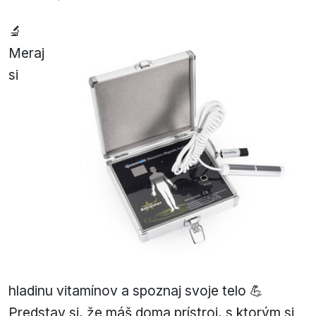
🔬
Meraj
si
hladinu vitamínov a spoznaj svoje telo 💪
Predstav si, že máš doma prístroj, s ktorým si