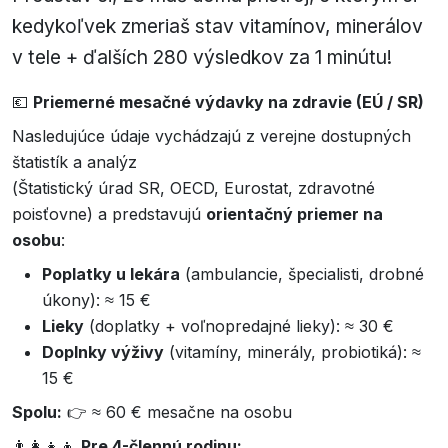
kedykoľvek zmeriaš stav vitamínov, minerálov
v tele + ďalších 280 výsledkov za 1 minútu!
💶
Priemerné mesačné výdavky na zdravie (EÚ / SR)
Nasledujúce údaje vychádzajú z verejne dostupných
štatistík a analýz
(Štatistický úrad SR, OECD, Eurostat, zdravotné
poisťovne) a predstavujú
orientačný priemer na
osobu
:
Poplatky u lekára
(ambulancie, špecialisti, drobné
úkony): ≈ 15 €
Lieky
(doplatky + voľnopredajné lieky): ≈ 30 €
Doplnky výživy
(vitamíny, minerály, probiotiká): ≈
15 €
Spolu:
👉 ≈ 60 € mesačne na osobu
👨‍👩‍👧‍👦
Pre 4-člennú rodinu: