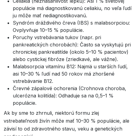
Celiakia (neznášanlivosť lepku): Asi 1 % svetovej
populácie má diagnostikovanú celiakiu, no veľa ľudí
ju môže mať nediagnostikovanú.
Syndróm dráždivého čreva (IBS) s malabsorpciou:
Ovplyvňuje 10–15 % populácie.
Poruchy vstrebávania tukov (napr. pri
pankreatických chorobách): Často sa vyskytujú pri
chronickej pankreatitíde (okolo 5–10 % pacientov)
alebo cystickej fibróze (zriedkavé, ale vážne).
Malabsorpcia vitamínu B12: Najmä u starších ľudí,
asi 10–30 % ľudí nad 50 rokov má zhoršené
vstrebávanie B12.
Črevné zápalové ochorenia (Crohnova choroba,
ulcerózna kolitída): Odhaduje sa na 0,5–1 %
populácie.
Ak by sme to zhrnuli, niektorú formu zlej
vstrebateľnosti živín môže mať 10–30 % populácie, ale
závisí to od zdravotného stavu, veku a genetických