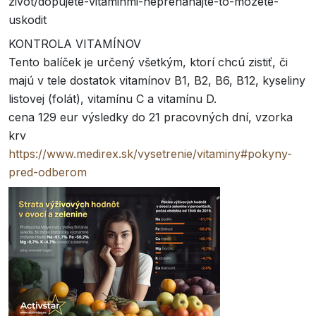
zivot/dopujete-vitaminmi-neprehanajte-to-mozete-
uskodit
KONTROLA VITAMÍNOV
Tento balíček je určený všetkým, ktorí chcú zistiť, či
majú v tele dostatok vitamínov B1, B2, B6, B12, kyseliny
listovej (folát), vitamínu C a vitamínu D.
cena 129 eur výsledky do 21 pracovných dní, vzorka
krv
https://www.medirex.sk/vysetrenie/vitaminy#pokyny-
pred-odberom