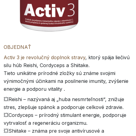
OBJEDNAŤ
Activ 3 je revolučný doplnok stravy
, ktorý spája liečivú
silu húb Reishi, Cordyceps a Shiitake.
Tieto unikátne prírodné zložky sú známe svojimi
výnimočnými účinkami na posilnenie imunity, zvýšenie
energie a podporu vitality .
💥Reishi – nazývaná aj „huba nesmrteľnosti“, znižuje
stres, zlepšuje spánok a podporuje celkové zdravie.
💥Cordyceps – prírodný stimulant energie, podporuje
vytrvalosť a regeneráciu organizmu.
💥Shiitake – známa pre svoje antivírusové a