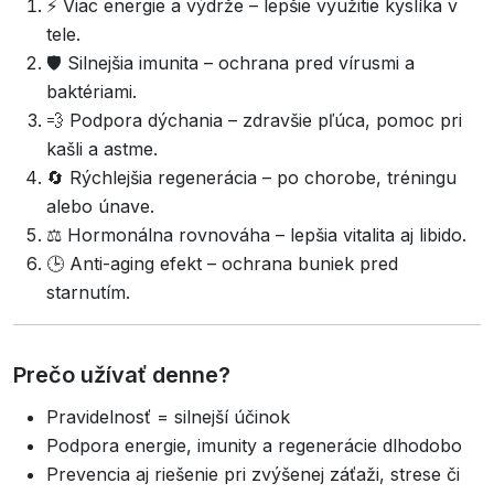
⚡ Viac energie a výdrže – lepšie využitie kyslíka v
tele.
🛡 Silnejšia imunita – ochrana pred vírusmi a
baktériami.
💨 Podpora dýchania – zdravšie pľúca, pomoc pri
kašli a astme.
🔄 Rýchlejšia regenerácia – po chorobe, tréningu
alebo únave.
⚖ Hormonálna rovnováha – lepšia vitalita aj libido.
🕒 Anti-aging efekt – ochrana buniek pred
starnutím.
Prečo užívať denne?
Pravidelnosť = silnejší účinok
Podpora energie, imunity a regenerácie dlhodobo
Prevencia aj riešenie pri zvýšenej záťaži, strese či