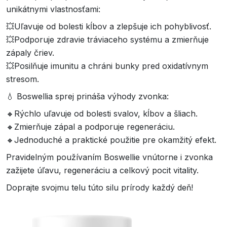
unikátnymi vlastnosťami:
💥Uľavuje od bolesti kĺbov a zlepšuje ich pohyblivosť.
💥Podporuje zdravie tráviaceho systému a zmierňuje
zápaly čriev.
💥Posilňuje imunitu a chráni bunky pred oxidatívnym
stresom.
💧 Boswellia sprej prináša výhody zvonka:
🔸️Rýchlo uľavuje od bolesti svalov, kĺbov a šliach.
🔸️Zmierňuje zápal a podporuje regeneráciu.
🔸️Jednoduché a praktické použitie pre okamžitý efekt.
Pravidelným používaním Boswellie vnútorne i zvonka
zažijete úľavu, regeneráciu a celkový pocit vitality.
Doprajte svojmu telu túto silu prírody každý deň!