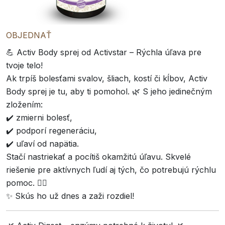
OBJEDNAŤ
💪 Activ Body sprej od Activstar – Rýchla úľava pre
tvoje telo!
Ak trpíš bolesťami svalov, šliach, kostí či kĺbov, Activ
Body sprej je tu, aby ti pomohol. 🌿 S jeho jedinečným
zložením:
✔️ zmierni bolesť,
✔️ podporí regeneráciu,
✔️ uľaví od napätia.
Stačí nastriekať a pocítiš okamžitú úľavu. Skvelé
riešenie pre aktívnych ľudí aj tých, čo potrebujú rýchlu
pomoc. 🏃‍♂️
✨ Skús ho už dnes a zaži rozdiel!