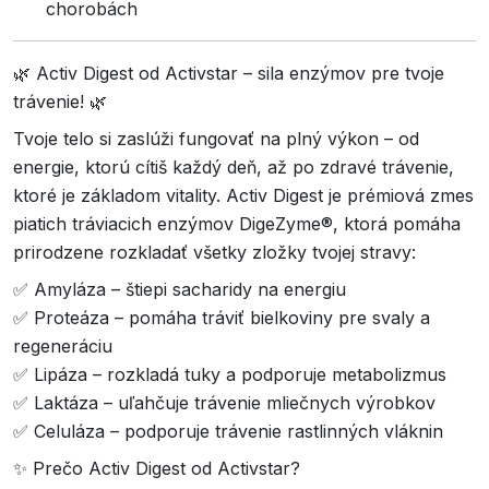
chorobách
🌿 Activ Digest od Activstar – sila enzýmov pre tvoje
trávenie! 🌿
Tvoje telo si zaslúži fungovať na plný výkon – od
energie, ktorú cítiš každý deň, až po zdravé trávenie,
ktoré je základom vitality. Activ Digest je prémiová zmes
piatich tráviacich enzýmov DigeZyme®, ktorá pomáha
prirodzene rozkladať všetky zložky tvojej stravy:
✅ Amyláza – štiepi sacharidy na energiu
✅ Proteáza – pomáha tráviť bielkoviny pre svaly a
regeneráciu
✅ Lipáza – rozkladá tuky a podporuje metabolizmus
✅ Laktáza – uľahčuje trávenie mliečnych výrobkov
✅ Celuláza – podporuje trávenie rastlinných vláknin
✨ Prečo Activ Digest od Activstar?