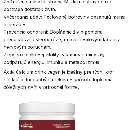
Znižujúce sa kvalita stravy: Moderná strava často
postráda dostatok živín.
Vyčerpanie pôdy: Pestované potraviny obsahujú menej
minerálov.
Prevencia ochorení: Dopĺňanie živín pomáha
predchádzať osteoporóze, únave, svalovým kŕčom a
nervovým poruchám.
Zlepšenie celkovej vitality: Vitamíny a minerály
podporujú energiu, imunitu a metabolizmus.
Activ Calcium drink vegan je ideálny pre tých, ktorí
hľadajú jednoduchý a efektívny spôsob dopĺňania
dôležitých živín v prírodnej forme.