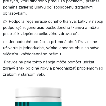
pre tých, ktorí dlhodobo pracujú s počítačmi, pretože
pomáha zmierniť únavu očí spôsobenú digitálnymi
obrazovkami.
👉 Podpora regenerácie očného tkaniva: Látky v nápoji
podporujú regeneráciu poškodeného tkaniva a môžu
prispieť k zlepšeniu celkového zdravia očí.
👉 Jednoduché použitie a príjemná chuť: Pravidelné
užívanie je jednoduché, vďaka lahodnej chuti sa stáva
súčasťou každodenného režimu.
Pravidelné pitie tohto nápoja môže pomôcť udržať
zdravý zrak po dlhé roky a predchádzať problémom so
zrakom v staršom veku