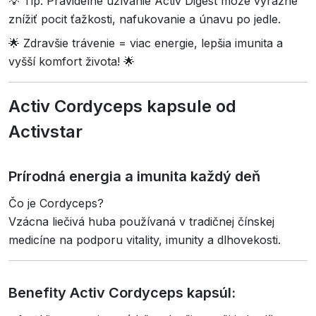
💡 Tip: Pravidelné užívanie Activ Digest môže výrazne
znížiť pocit ťažkosti, nafukovanie a únavu po jedle.
🌟 Zdravšie trávenie = viac energie, lepšia imunita a
vyšší komfort života! 🌟
Activ Cordyceps kapsule od
Activstar
Prírodná energia a imunita každý deň
Čo je Cordyceps?
Vzácna liečivá huba používaná v tradičnej čínskej
medicíne na podporu vitality, imunity a dlhovekosti.
Benefity Activ Cordyceps kapsúl: