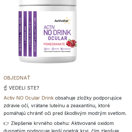
OBJEDNAŤ
☝️ VEDELI STE?
Activ NO Ocular Drink
obsahuje zložky podporujúce
zdravie očí, vrátane luteínu a zeaxantínu, ktoré
pomáhajú chrániť oči pred škodlivým modrým svetlom.
👉 Zlepšenie krvného obehu: Aktivované oxidom
dusnatým podporuje lepší prietok krvi, čím zlepšuje