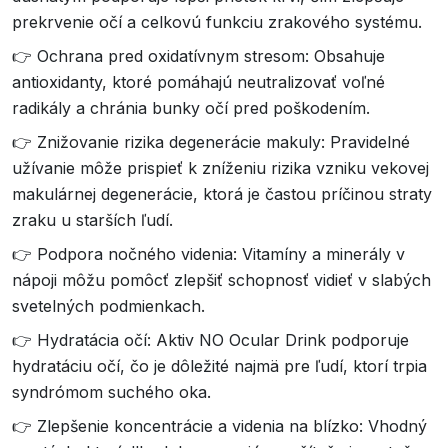
prekrvenie očí a celkovú funkciu zrakového systému.
👉 Ochrana pred oxidatívnym stresom: Obsahuje
antioxidanty, ktoré pomáhajú neutralizovať voľné
radikály a chránia bunky očí pred poškodením.
👉 Znižovanie rizika degenerácie makuly: Pravidelné
užívanie môže prispieť k zníženiu rizika vzniku vekovej
makulárnej degenerácie, ktorá je častou príčinou straty
zraku u starších ľudí.
👉 Podpora nočného videnia: Vitamíny a minerály v
nápoji môžu pomôcť zlepšiť schopnosť vidieť v slabých
svetelných podmienkach.
👉 Hydratácia očí: Aktiv NO Ocular Drink podporuje
hydratáciu očí, čo je dôležité najmä pre ľudí, ktorí trpia
syndrómom suchého oka.
👉 Zlepšenie koncentrácie a videnia na blízko: Vhodný