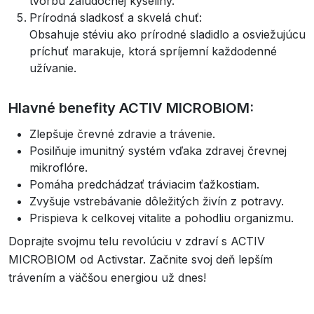
tvorbu žalúdočnej kyseliny.
Prírodná sladkosť a skvelá chuť:
Obsahuje stéviu ako prírodné sladidlo a osviežujúcu
príchuť marakuje, ktorá spríjemní každodenné
užívanie.
Hlavné benefity ACTIV MICROBIOM:
Zlepšuje črevné zdravie a trávenie.
Posilňuje imunitný systém vďaka zdravej črevnej
mikroflóre.
Pomáha predchádzať tráviacim ťažkostiam.
Zvyšuje vstrebávanie dôležitých živín z potravy.
Prispieva k celkovej vitalite a pohodliu organizmu.
Doprajte svojmu telu revolúciu v zdraví s ACTIV
MICROBIOM od Activstar. Začnite svoj deň lepším
trávením a väčšou energiou už dnes!