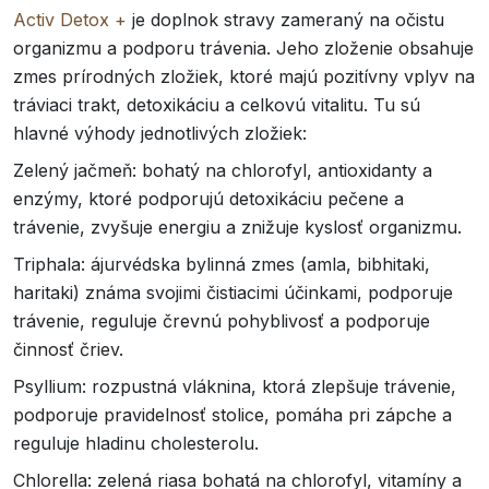
Activ Detox +
je doplnok stravy zameraný na očistu
organizmu a podporu trávenia. Jeho zloženie obsahuje
zmes prírodných zložiek, ktoré majú pozitívny vplyv na
tráviaci trakt, detoxikáciu a celkovú vitalitu. Tu sú
hlavné výhody jednotlivých zložiek:
Zelený jačmeň: bohatý na chlorofyl, antioxidanty a
enzýmy, ktoré podporujú detoxikáciu pečene a
trávenie, zvyšuje energiu a znižuje kyslosť organizmu.
Triphala: ájurvédska bylinná zmes (amla, bibhitaki,
haritaki) známa svojimi čistiacimi účinkami, podporuje
trávenie, reguluje črevnú pohyblivosť a podporuje
činnosť čriev.
Psyllium: rozpustná vláknina, ktorá zlepšuje trávenie,
podporuje pravidelnosť stolice, pomáha pri zápche a
reguluje hladinu cholesterolu.
Chlorella: zelená riasa bohatá na chlorofyl, vitamíny a