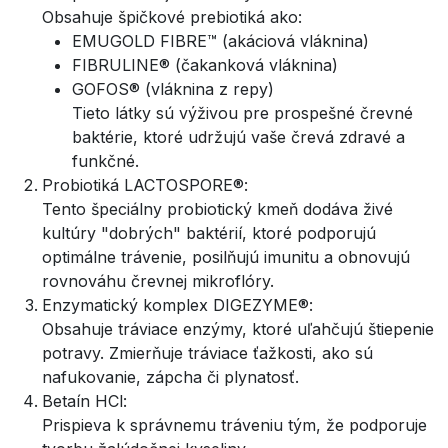
Obsahuje špičkové prebiotiká ako:
EMUGOLD FIBRE™ (akáciová vláknina)
FIBRULINE® (čakanková vláknina)
GOFOS® (vláknina z repy)
Tieto látky sú výživou pre prospešné črevné
baktérie, ktoré udržujú vaše črevá zdravé a
funkčné.
Probiotiká LACTOSPORE®:
Tento špeciálny probiotický kmeň dodáva živé
kultúry "dobrých" baktérií, ktoré podporujú
optimálne trávenie, posilňujú imunitu a obnovujú
rovnováhu črevnej mikroflóry.
Enzymatický komplex DIGEZYME®:
Obsahuje tráviace enzýmy, ktoré uľahčujú štiepenie
potravy. Zmierňuje tráviace ťažkosti, ako sú
nafukovanie, zápcha či plynatosť.
Betaín HCl:
Prispieva k správnemu tráveniu tým, že podporuje