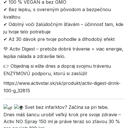
✔ 100 % VEGAN a bez GMO
✔ Bez lepku, s overeným pôvodom a bezpečnou
kvalitou
✔ Odolný voči žalúdočným šťavám – účinnosť tam, kde
ju tvoje telo potrebuje
✔ Až 30 dávok pre tvoje pohodlie a dlhodobý efekt
💚 Activ Digest – pretože dobré trávenie = viac energie,
lepšia nálada a zdravšie telo.
👉 Objednaj si ešte dnes a dopraj svojmu tráveniu
ENZÝMOVÚ podporu, ktorú si zaslúži!
https://www.activstar.sk/sk/produkt/activ-digest-drink-
100-g_32815
Svet bez infarktov? Začína sa pri tebe.
Dnes máš šancu urobiť veľký krok pre svoje zdravie –
Activ NO Spray 150 ml je práve teraz so zľavou 30 %