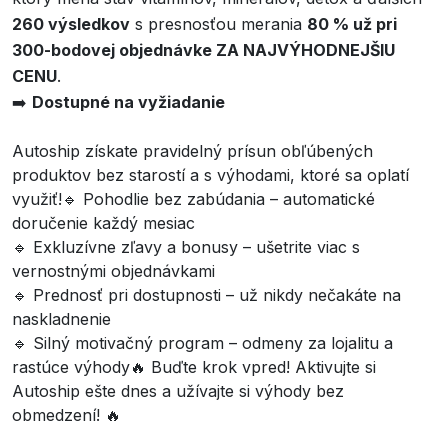
260 výsledkov
s presnosťou merania
80 % už pri
300-bodovej objednávke ZA NAJVÝHODNEJŠIU
CENU
.
➡️
Dostupné na vyžiadanie
Autoship získate pravidelný prísun obľúbených
produktov bez starostí a s výhodami, ktoré sa oplatí
využiť!🔹 Pohodlie bez zabúdania – automatické
doručenie každý mesiac
🔹 Exkluzívne zľavy a bonusy – ušetrite viac s
vernostnými objednávkami
🔹 Prednosť pri dostupnosti – už nikdy nečakáte na
naskladnenie
🔹 Silný motivačný program – odmeny za lojalitu a
rastúce výhody🔥 Buďte krok vpred! Aktivujte si
Autoship ešte dnes a užívajte si výhody bez
obmedzení! 🔥