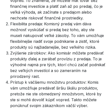
vopred. To znamená, že môžete mať tovar bez
finančnej investície a platiť zaň až po predaji, čo je
veľká výhoda, ak začínate s predajom alebo
nechcete riskovať finančné prostriedky.
Flexibilita predaja: Komisný predaj vám dáva
možnosť vyskúšať si predaj bez toho, aby ste
museli nakupovať veľké zásoby. To vám umožňuje
flexibilnejšie riadiť svoje podnikanie a zistiť, ktoré
produkty sú najžiadanejšie, bez veľkého rizika.
Zvýšenie zárobkov: Ako komisár môžete predávať
produkty ďalej a zarábať províziu z predaja. To je
výhodné najmä pre tých, ktorí chcú začať podnikať
bez veľkých investícií a so zameraním na
prirodzený rast.
Prístup k väčšiemu množstvu produktov: Komis
vám umožňuje predávať širšiu škálu produktov,
pretože nie ste obmedzený množstvom, ktoré by
ste si mohli dovoliť kúpiť vopred. Takto môžete
ponúknuť svojim zákazníkom väčší výber.