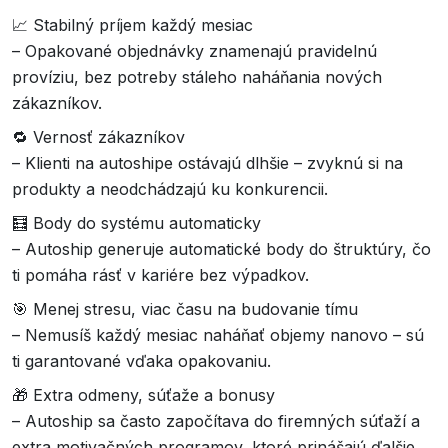
📈 Stabilný príjem každý mesiac
– Opakované objednávky znamenajú pravidelnú
províziu, bez potreby stáleho naháňania nových
zákazníkov.
🔁 Vernosť zákazníkov
– Klienti na autoshipe ostávajú dlhšie – zvyknú si na
produkty a neodchádzajú ku konkurencii.
🧮 Body do systému automaticky
– Autoship generuje automatické body do štruktúry, čo
ti pomáha rásť v kariére bez výpadkov.
🎯 Menej stresu, viac času na budovanie tímu
– Nemusíš každý mesiac naháňať objemy nanovo – sú
ti garantované vďaka opakovaniu.
🎁 Extra odmeny, súťaže a bonusy
– Autoship sa často započítava do firemných súťaží a
extra motivačných programov, ktoré prinášajú ďalšie