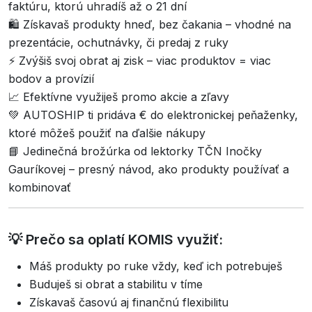
faktúru, ktorú uhradíš až o 21 dní
🛍️ Získavaš produkty hneď, bez čakania – vhodné na
prezentácie, ochutnávky, či predaj z ruky
⚡ Zvýšiš svoj obrat aj zisk – viac produktov = viac
bodov a provízií
📈 Efektívne využiješ promo akcie a zľavy
💚 AUTOSHIP ti pridáva € do elektronickej peňaženky,
ktoré môžeš použiť na ďalšie nákupy
📘 Jedinečná brožúrka od lektorky TČN Inočky
Gauríkovej – presný návod, ako produkty používať a
kombinovať
💡 Prečo sa oplatí KOMIS využiť:
Máš produkty po ruke vždy, keď ich potrebuješ
Buduješ si obrat a stabilitu v tíme
Získavaš časovú aj finančnú flexibilitu