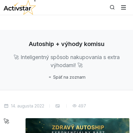
Autoship + výhody komisu
🚀 Inteligentný spôsob nakupovania s extra
výhodami! 🚀
Späť na zoznam
14. augusta 2022
497
🚀