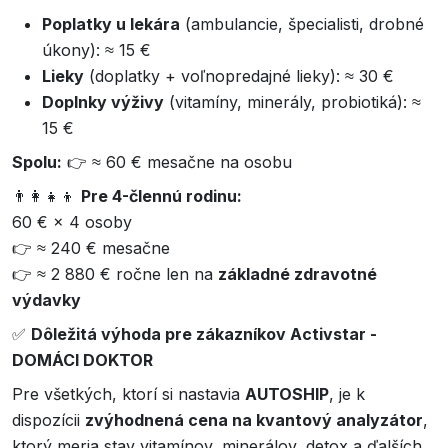
Poplatky u lekára
(ambulancie, špecialisti, drobné
úkony): ≈ 15 €
Lieky
(doplatky + voľnopredajné lieky): ≈ 30 €
Doplnky výživy
(vitamíny, minerály, probiotiká): ≈
15 €
Spolu:
👉 ≈ 60 € mesačne na osobu
👨‍👩‍👧‍👦
Pre 4-člennú rodinu:
60 € × 4 osoby
👉 ≈ 240 € mesačne
👉 ≈ 2 880 € ročne len na
základné zdravotné
výdavky
✅
Dôležitá výhoda pre zákazníkov Activstar -
DOMÁCI DOKTOR
Pre všetkých, ktorí si nastavia
AUTOSHIP
, je k
dispozícii
zvýhodnená cena na kvantový analyzátor
,
ktorý meria stav vitamínov, minerálov, detox a ďalších