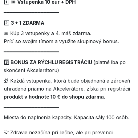
1️⃣ 🎟️
Vstupenka 10 eur + DPH
━━━━━━━━━━━━━━━━━━
2️⃣
3 + 1 ZDARMA
🎟️ Kúp 3 vstupenky a 4. máš zdarma.
Príď so svojím tímom a využite skupinový bonus.
━━━━━━━━━━━━━━━━━━
3️⃣ BONUS ZA RÝCHLU REGISTRÁCIU
(platné iba po
skončení Akcelerátoru)
🎁 Každá vstupenka, ktorá bude objednaná a zároveň
uhradená priamo na Akcelerátore, získa pri registrácii
produkt v hodnote 10 € do shopu zdarma.
━━━━━━━━━━━━━━━━━━
Miesta do naplnenia kapacity. Kapacita sály 100 osôb.
💡 Zdravie nezačína pri liečbe, ale pri prevencii.