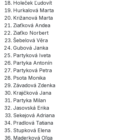
Holeček Ľudovít
Hurkalová Marta
Križanová Marta
Ziaťková Andea
Ziaťko Norbert
Šebelová Věra
Gubová Janka
Partyková Iveta
Partyka Antonín
Partyková Petra
Psota Monika
Závadová Zdenka
Krajičková Jana
Partyka Milan
Jasovská Erika
Sekejová Adriana
Pradlová Tatiana
Stupková Elena
Maderková Oľga