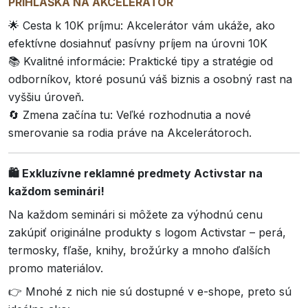
PRIHLÁŠKA NA AKCELERÁTOR
🌟 Cesta k 10K príjmu: Akcelerátor vám ukáže, ako
efektívne dosiahnuť pasívny príjem na úrovni 10K
📚 Kvalitné informácie: Praktické tipy a stratégie od
odborníkov, ktoré posunú váš biznis a osobný rast na
vyššiu úroveň.
🔄 Zmena začína tu: Veľké rozhodnutia a nové
smerovanie sa rodia práve na Akcelerátoroch.
🛍️ Exkluzívne reklamné predmety Activstar na
každom seminári!
Na každom seminári si môžete za výhodnú cenu
zakúpiť originálne produkty s logom Activstar – perá,
termosky, fľaše, knihy, brožúrky a mnoho ďalších
promo materiálov.
👉 Mnohé z nich nie sú dostupné v e-shope, preto sú