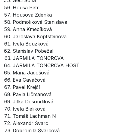
Géci Soňa
Housa Petr
Housová Zdenka
Podmolíková Stanislava
Anna Kmecíková
Jaroslava Kopfsteinova
Iveta Bouzková
Stanislav Pobežal
JARMILA TONCROVA
JARMILA TONCROVA HOSŤ
Mária Jagošová
Eva Gaváčová
Pavel Krejčí
Pavla Ličmanová
Jitka Dosoudilová
Iveta Bieliková
Tomáš Lachman N
Alexandr Švarc
Dobromila Švarcová