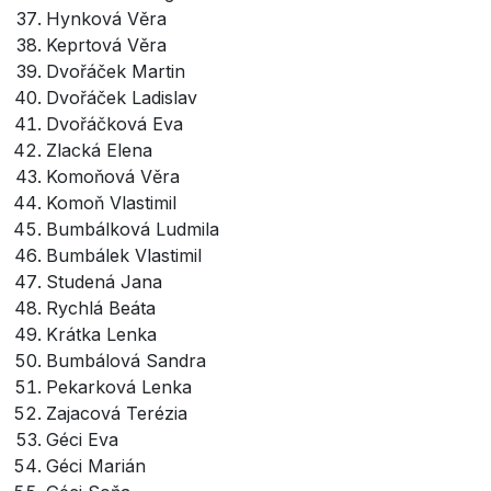
Hynková Věra
Keprtová Věra
Dvořáček Martin
Dvořáček Ladislav
Dvořáčková Eva
Zlacká Elena
Komoňová Věra
Komoň Vlastimil
Bumbálková Ludmila
Bumbálek Vlastimil
Studená Jana
Rychlá Beáta
Krátka Lenka
Bumbálová Sandra
Pekarková Lenka
Zajacová Terézia
Géci Eva
Géci Marián