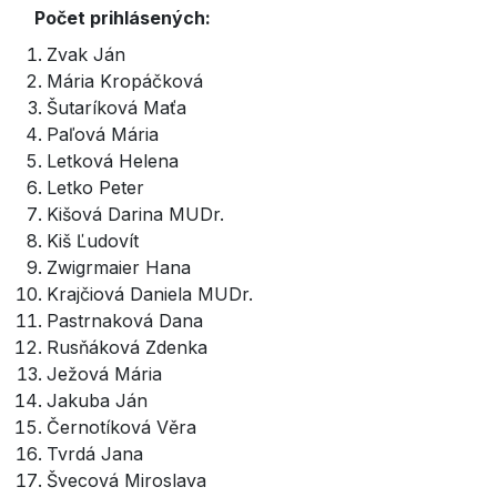
Počet prihlásených:
Zvak Ján
Mária Kropáčková
Šutaríková Maťa
Paľová Mária
Letková Helena
Letko Peter
Kišová Darina MUDr.
Kiš Ľudovít
Zwigrmaier Hana
Krajčiová Daniela MUDr.
Pastrnaková Dana
Rusňáková Zdenka
Ježová Mária
Jakuba Ján
Černotíková Věra
Tvrdá Jana
Švecová Miroslava