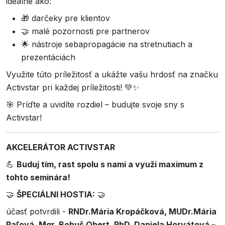
ideálne ako:
🎁 darčeky pre klientov
🤝 malé pozornosti pre partnerov
🌟 nástroje sebapropagácie na stretnutiach a
prezentáciách
Využite túto príležitosť a ukážte vašu hrdosť na značku
Activstar pri každej príležitosti! 💚✨
🎯 Príďte a uvidíte rozdiel – budujte svoje sny s
Activstar!
AKCELERÁTOR ACTIVSTAR
💪
Buduj tím, rast spolu s nami a využi maximum z
tohto seminára!
🤝
ŠPECIÁLNI HOSTIA:
🤝
účasť potvrdili -
RNDr.Mária Kropáčková, MUDr.Mária
Paľová, Mgr. Bohuš Obert, PhD. Daniela Horvátová –