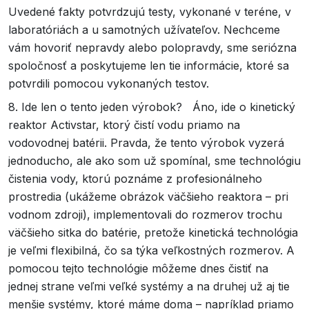
Uvedené fakty potvrdzujú testy, vykonané v teréne, v
laboratóriách a u samotných užívateľov. Nechceme
vám hovoriť nepravdy alebo polopravdy, sme seriózna
spoločnosť a poskytujeme len tie informácie, ktoré sa
potvrdili pomocou vykonaných testov.
8. Ide len o tento jeden výrobok? Áno, ide o kinetický
reaktor Activstar, ktorý čistí vodu priamo na
vodovodnej batérii. Pravda, že tento výrobok vyzerá
jednoducho, ale ako som už spomínal, sme technológiu
čistenia vody, ktorú poznáme z profesionálneho
prostredia (ukážeme obrázok väčšieho reaktora – pri
vodnom zdroji), implementovali do rozmerov trochu
väčšieho sitka do batérie, pretože kinetická technológia
je veľmi flexibilná, čo sa týka veľkostných rozmerov. A
pomocou tejto technológie môžeme dnes čistiť na
jednej strane veľmi veľké systémy a na druhej už aj tie
menšie systémy, ktoré máme doma – napríklad priamo