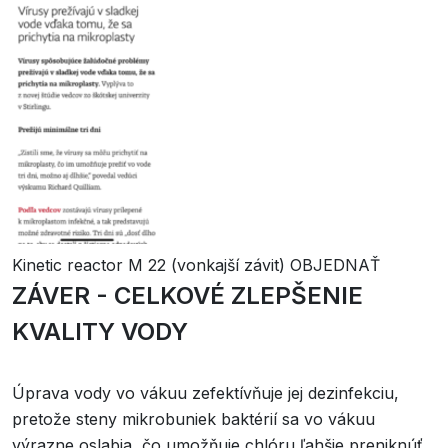
Kinetic reactor M 22 (vonkajší závit) OBJEDNAŤ
ZÁVER - CELKOVÉ ZLEPŠENIE
KVALITY VODY
Úprava vody vo vákuu zefektívňuje jej dezinfekciu,
pretože steny mikrobuniek baktérií sa vo vákuu
výrazne oslabia, čo umožňuje chlóru ľahšie preniknúť