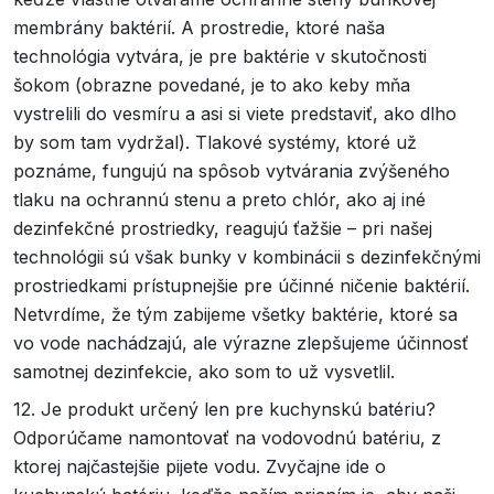
membrány baktérií. A prostredie, ktoré naša
technológia vytvára, je pre baktérie v skutočnosti
šokom (obrazne povedané, je to ako keby mňa
vystrelili do vesmíru a asi si viete predstaviť, ako dlho
by som tam vydržal). Tlakové systémy, ktoré už
poznáme, fungujú na spôsob vytvárania zvýšeného
tlaku na ochrannú stenu a preto chlór, ako aj iné
dezinfekčné prostriedky, reagujú ťažšie – pri našej
technológii sú však bunky v kombinácii s dezinfekčnými
prostriedkami prístupnejšie pre účinné ničenie baktérií.
Netvrdíme, že tým zabijeme všetky baktérie, ktoré sa
vo vode nachádzajú, ale výrazne zlepšujeme účinnosť
samotnej dezinfekcie, ako som to už vysvetlil.
12. Je produkt určený len pre kuchynskú batériu?
Odporúčame namontovať na vodovodnú batériu, z
ktorej najčastejšie pijete vodu. Zvyčajne ide o