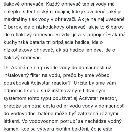
tlakové ohrievače. Každý ohrievač teplej vody má
nálepku s technickými údajmi, kde je uvedené, aký je
maximálny tlak vody v ohrievači. Ak je na nej uvedené
0 barov, ide o nízkotlakový ohrievač, ak je to 6 barov,
ide o tlakový ohrievač. Rozdiel je aj v pripojení – ak má
kuchynská batéria tri pripájacie hadice, ide o
nízkotlakový ohrievač, ak sú hadice len dve, ide o
tlakový ohrievač.
16. Ak máme na prívode vody do domácnosti už
inštalovaný filter na vodu, prečo by sme vôbec
potrebovali Activstar reactor? Určite by sme vám
odporučili spolu s už inštalovaným filtračným
systémom tohto typu používať aj Activstar reactor,
pretože samotná cesta od prívodu vody v domácnosť
do vodovodnej batérie môže byť zaťažená rôznymi
látkami. Vo vodovodnom potrubí sa nachádza vodný
kameň, kde sa vytvára biofilm baktérií, čo je ešte