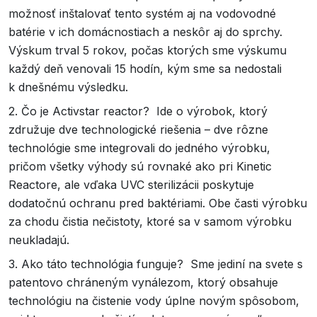
možnosť inštalovať tento systém aj na vodovodné
batérie v ich domácnostiach a neskôr aj do sprchy.
Výskum trval 5 rokov, počas ktorých sme výskumu
každý deň venovali 15 hodín, kým sme sa nedostali
k dnešnému výsledku.
2. Čo je Activstar reactor? Ide o výrobok, ktorý
združuje dve technologické riešenia – dve rôzne
technológie sme integrovali do jedného výrobku,
pričom všetky výhody sú rovnaké ako pri Kinetic
Reactore, ale vďaka UVC sterilizácii poskytuje
dodatočnú ochranu pred baktériami. Obe časti výrobku
za chodu čistia nečistoty, ktoré sa v samom výrobku
neukladajú.
3. Ako táto technológia funguje? Sme jediní na svete s
patentovo chráneným vynálezom, ktorý obsahuje
technológiu na čistenie vody úplne novým spôsobom,