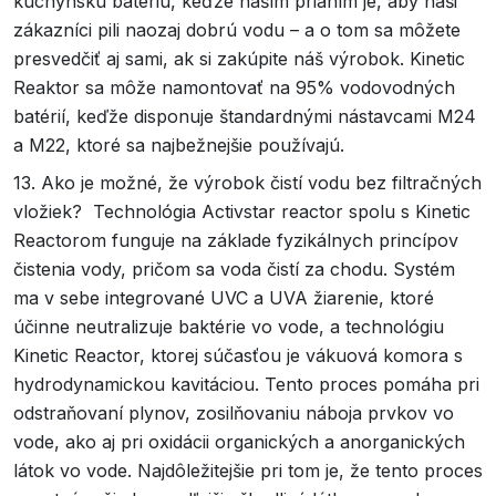
kuchynskú batériu, keďže naším prianím je, aby naši
zákazníci pili naozaj dobrú vodu – a o tom sa môžete
presvedčiť aj sami, ak si zakúpite náš výrobok. Kinetic
Reaktor sa môže namontovať na 95% vodovodných
batérií, keďže disponuje štandardnými nástavcami M24
a M22, ktoré sa najbežnejšie používajú.
13. Ako je možné, že výrobok čistí vodu bez filtračných
vložiek? Technológia Activstar reactor spolu s Kinetic
Reactorom funguje na základe fyzikálnych princípov
čistenia vody, pričom sa voda čistí za chodu. Systém
ma v sebe integrované UVC a UVA žiarenie, ktoré
účinne neutralizuje baktérie vo vode, a technológiu
Kinetic Reactor, ktorej súčasťou je vákuová komora s
hydrodynamickou kavitáciou. Tento proces pomáha pri
odstraňovaní plynov, zosilňovaniu náboja prvkov vo
vode, ako aj pri oxidácii organických a anorganických
látok vo vode. Najdôležitejšie pri tom je, že tento proces