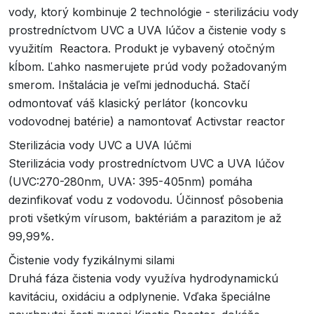
vody, ktorý kombinuje 2 technológie - sterilizáciu vody
prostredníctvom UVC a UVA lúčov a čistenie vody s
využitím Reactora. Produkt je vybavený otočným
kĺbom. Ľahko nasmerujete prúd vody požadovaným
smerom. Inštalácia je veľmi jednoduchá. Stačí
odmontovať váš klasický perlátor (koncovku
vodovodnej batérie) a namontovať Activstar reactor
Sterilizácia vody UVC a UVA lúčmi
Sterilizácia vody prostredníctvom UVC a UVA lúčov
(UVC:270-280nm, UVA: 395-405nm) pomáha
dezinfikovať vodu z vodovodu. Účinnosť pôsobenia
proti všetkým vírusom, baktériám a parazitom je až
99,99%.
Čistenie vody fyzikálnymi silami
Druhá fáza čistenia vody využíva hydrodynamickú
kavitáciu, oxidáciu a odplynenie. Vďaka špeciálne