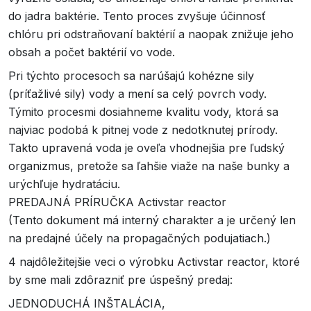
do jadra baktérie. Tento proces zvyšuje účinnosť
chlóru pri odstraňovaní baktérií a naopak znižuje jeho
obsah a počet baktérií vo vode.
Pri týchto procesoch sa narúšajú kohézne sily
(príťažlivé sily) vody a mení sa celý povrch vody.
Týmito procesmi dosiahneme kvalitu vody, ktorá sa
najviac podobá k pitnej vode z nedotknutej prírody.
Takto upravená voda je oveľa vhodnejšia pre ľudský
organizmus, pretože sa ľahšie viaže na naše bunky a
urýchľuje hydratáciu.
PREDAJNÁ PRÍRUČKA Activstar reactor
(Tento dokument má interný charakter a je určený len
na predajné účely na propagačných podujatiach.)
4 najdôležitejšie veci o výrobku Activstar reactor, ktoré
by sme mali zdôrazniť pre úspešný predaj:
JEDNODUCHÁ INŠTALÁCIA,