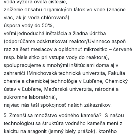
voda vyzerá oveľa čistejšie,
zníženie obsahu organických látok vo vode (značne
viac, ak je voda chlórovaná),
úspora vody do 50%,
veľmi jednoduchá inštalácia a žiadna údržba
(odporúčame odskrutkovať reaktor/Uvinneco aspoň
raz za šesť mesiacov a opláchnuť mikrositko – červené
resp. biele sitko pri vstupe vody do reaktora),
spolupracujeme s mnohými inštitúciami doma aj v
zahraničí (Mníchovská technická univerzita, Fakulta
chémie a chemickej technológie v Ľubľane, Chemický
ústav v Ľubľane, Maďarská univerzita, národné a
súkromné laboratóriá),
najviac nás teší spokojnosť našich zákazníkov.
5. Zmenší sa množstvo vodného kameňa? S našou
technológiou sa štruktúra vodného kameňa mení z
kalcitu na aragonit (jemný biely prášok), ktorého