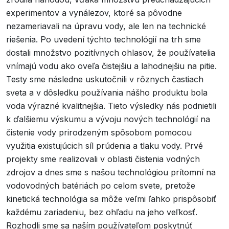
experimentov a vynálezov, ktoré sa pôvodne
nezameriavali na úpravu vody, ale len na technické
riešenia. Po uvedení týchto technológií na trh sme
dostali množstvo pozitívnych ohlasov, že používatelia
vnímajú vodu ako oveľa čistejšiu a lahodnejšiu na pitie.
Testy sme následne uskutočnili v rôznych častiach
sveta a v dôsledku používania nášho produktu bola
voda výrazné kvalitnejšia. Tieto výsledky nás podnietili
k ďalšiemu výskumu a vývoju nových technológií na
čistenie vody prirodzeným spôsobom pomocou
využitia existujúcich síl prúdenia a tlaku vody. Prvé
projekty sme realizovali v oblasti čistenia vodných
zdrojov a dnes sme s našou technológiou prítomní na
vodovodných batériách po celom svete, pretože
kinetická technológia sa môže veľmi ľahko prispôsobiť
každému zariadeniu, bez ohľadu na jeho veľkosť.
Rozhodli sme sa naším používateľom poskytnúť