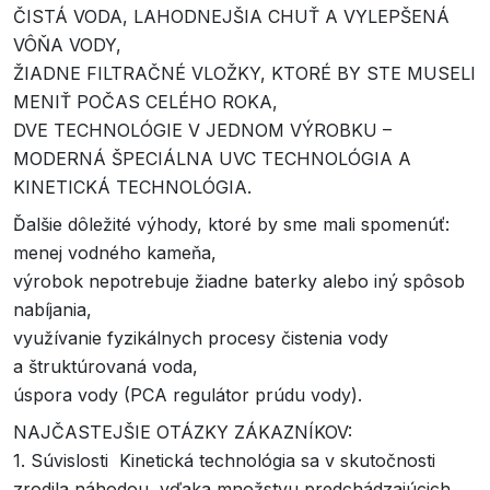
ČISTÁ VODA, LAHODNEJŠIA CHUŤ A VYLEPŠENÁ
VÔŇA VODY,
ŽIADNE FILTRAČNÉ VLOŽKY, KTORÉ BY STE MUSELI
MENIŤ POČAS CELÉHO ROKA,
DVE TECHNOLÓGIE V JEDNOM VÝROBKU –
MODERNÁ ŠPECIÁLNA UVC TECHNOLÓGIA A
KINETICKÁ TECHNOLÓGIA.
Ďalšie dôležité výhody, ktoré by sme mali spomenúť:
menej vodného kameňa,
výrobok nepotrebuje žiadne baterky alebo iný spôsob
nabíjania,
využívanie fyzikálnych procesy čistenia vody
a štruktúrovaná voda,
úspora vody (PCA regulátor prúdu vody).
NAJČASTEJŠIE OTÁZKY ZÁKAZNÍKOV:
1. Súvislosti Kinetická technológia sa v skutočnosti
zrodila náhodou, vďaka množstvu predchádzajúcich