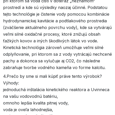
pri ktorom sa voda čistí v doteraz „neznámom“
prostredí a kde sú výsledky naozaj účinné. Podstatou
tejto technológie je čistenie vody pomocou kombinácie
hydrodynamickej kavitácie a podtlakového prostredia
(zväčšenie aktuálneho povrchu vody), kde sa vytvárajú
veľmi silné oxidačné procesy, ktoré znižujú obsah
ťažkých kovov a iných škodlivých látok vo vode.
Kinetická technológia zároveň umožňuje veľmi silné
odplyňovanie, pri ktorom sa z vody vytrácajú nechcené
pachy a dokonca sa vylučuje aj CO2, čo následne
zabraňuje tvorbe vodného kameňa vo forme kalcitu.
4.Prečo by sme si mali kúpiť práve tento výrobok?
Výhody:
jednoduchá inštalácia kinetického reaktora a Uvinneca
na vašu vodovodnú batériu,
omnoho lepšia kvalita pitnej vody,
voda je oveľa lahodnejšia,