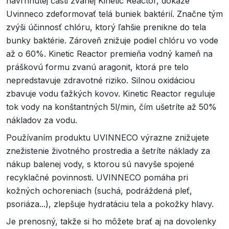
navrhnutej časti zvanej Kinetic Reactor, dokáže
Uvinneco zdeformovať telá buniek baktérií. Značne tým
zvýši účinnosť chlóru, ktorý ľahšie prenikne do tela
bunky baktérie. Zároveň znižuje podiel chlóru vo vode
až o 60%. Kinetic Reactor premieňa vodný kameň na
práškovú formu zvanú aragonit, ktorá pre telo
nepredstavuje zdravotné riziko. Silnou oxidáciou
zbavuje vodu ťažkých kovov. Kinetic Reactor reguluje
tok vody na konštantných 5l/min, čím ušetríte až 50%
nákladov za vodu.
Používaním produktu UVINNECO výrazne znižujete
znežistenie životného prostredia a šetríte náklady za
nákup balenej vody, s ktorou sú navyše spojené
recyklačné povinnosti. UVINNECO pomáha pri
kožných ochoreniach (suchá, podráždená pleť,
psoriáza...), zlepšuje hydratáciu tela a pokožky hlavy.
Je prenosný, takže si ho môžete brať aj na dovolenky