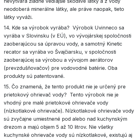
nevytvára žiadne vedľajšie škodlivé látky a z vody
neodoberá minerálne látky, ale práve naopak, tieto
látky vyváži.
14. Kde sa výrobok vyrába? Výrobok Uvinneco sa
vyrába v Slovinsku (v EÚ), vo vývojárskej spoločnosti
zaoberajúcou sa úpravou vody, a samotný Kinetic
recator sa vyrába vo Švajčiarsku, v spoločnosti
zaoberajúcej sa výrobou a vývojom aerátorov
(prevzdušňovačov) pre vodovodné batérie. Oba
produkty sú patentované.
15. Čo znamená, že tento produkt nie je určený pre
prietokový ohrievač vody? Tento výrobok nie je
vhodný pre malé prietokové ohrievače vody
(nízkotlakové ohrievače). Nízkotlakové ohrievače vody
sú zvyčajne umiestnené pod alebo nad kuchynským
drezom a majú objem 5 až 10 litrov. Nie všetky
kuchynské ohrievače vody sú nízkotlakové, existujú aj