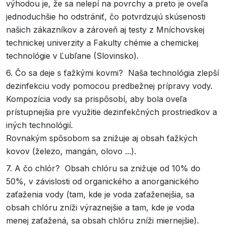
výhodou je, že sa nelepí na povrchy a preto je oveľa
jednoduchšie ho odstrániť, čo potvrdzujú skúsenosti
našich zákazníkov a zároveň aj testy z Mníchovskej
technickej univerzity a Fakulty chémie a chemickej
technológie v Ľubľane (Slovinsko).
6. Čo sa deje s ťažkými kovmi? Naša technológia zlepší
dezinfekciu vody pomocou predbežnej prípravy vody.
Kompozícia vody sa prispôsobí, aby bola oveľa
prístupnejšia pre využitie dezinfekčných prostriedkov a
iných technológií.
Rovnakým spôsobom sa znižuje aj obsah ťažkých
kovov (železo, mangán, olovo ...).
7. A čo chlór? Obsah chlóru sa znižuje od 10% do
50%, v závislosti od organického a anorganického
zaťaženia vody (tam, kde je voda zaťaženejšia, sa
obsah chlóru zníži výraznejšie a tam, kde je voda
menej zaťažená, sa obsah chlóru zníži miernejšie).