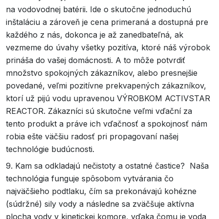
na vodovodnej batérii. Ide o skutočne jednoduchú
inštaláciu a zároveň je cena primeraná a dostupná pre
každého z nás, dokonca je až zanedbateľná, ak
vezmeme do úvahy všetky pozitíva, ktoré náš výrobok
prináša do vašej domácnosti. A to môže potvrdiť
množstvo spokojných zákazníkov, alebo presnejšie
povedané, veľmi pozitívne prekvapených zákazníkov,
ktorí už pijú vodu upravenou VÝROBKOM ACTIVSTAR
REACTOR. Zákazníci sú skutočne veľmi vďační za
tento produkt a práve ich vďačnosť a spokojnosť nám
robia ešte väčšiu radosť pri propagovaní našej
technológie budúcnosti.
9. Kam sa odkladajú nečistoty a ostatné častice? Naša
technológia funguje spôsobom vytvárania čo
najväčšieho podtlaku, čím sa prekonávajú kohézne
(súdržné) sily vody a následne sa zväčšuje aktívna
plocha vody v kinetickej komore, vďaka čomu je voda