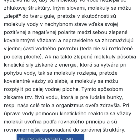
zhlukovej štruktúry. Inými slovami, molekuly sa môžu
„zlepiť“ do tvaru gule, pretože v skutočnosti sú
molekuly vody v nechybnom stave vďaka svojej
pozitívnej a negatívnej polarite medzi sebou zlepené
kovalentnými väzbami a nepravidelne sa zhromažďujú
v jednej časti vodného povrchu (teda nie sú rozložené
po celej ploche). Ak na takto zlepené molekuly pôsobia
kinetické sily získané z energie, ktorá sa vytvára pri
pohybu vody, tak sa molekuly rozlepia, pretože
kovalentné väzby sú slabé, a molekuly sa môžu
rozptýliť po celej vodnej ploche. Týmto spôsobom
získame tzv. živú vodu, ktorá je pre ľudské bunky,
resp. naše celé telo a organizmus oveľa zdravšia. Pri
úprave vody pomocou kinetického reaktora sa väzby
molekúl uvoľnia podľa rovnakého princípu a sú
rovnomernejšie usporiadané do správnej štruktúry.