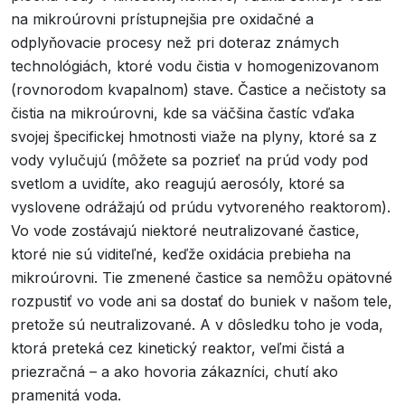
na mikroúrovni prístupnejšia pre oxidačné a
odplyňovacie procesy než pri doteraz známych
technológiách, ktoré vodu čistia v homogenizovanom
(rovnorodom kvapalnom) stave. Častice a nečistoty sa
čistia na mikroúrovni, kde sa väčšina častíc vďaka
svojej špecifickej hmotnosti viaže na plyny, ktoré sa z
vody vylučujú (môžete sa pozrieť na prúd vody pod
svetlom a uvidíte, ako reagujú aerosóly, ktoré sa
vyslovene odrážajú od prúdu vytvoreného reaktorom).
Vo vode zostávajú niektoré neutralizované častice,
ktoré nie sú viditeľné, keďže oxidácia prebieha na
mikroúrovni. Tie zmenené častice sa nemôžu opätovné
rozpustiť vo vode ani sa dostať do buniek v našom tele,
pretože sú neutralizované. A v dôsledku toho je voda,
ktorá preteká cez kinetický reaktor, veľmi čistá a
priezračná – a ako hovoria zákazníci, chutí ako
pramenitá voda.