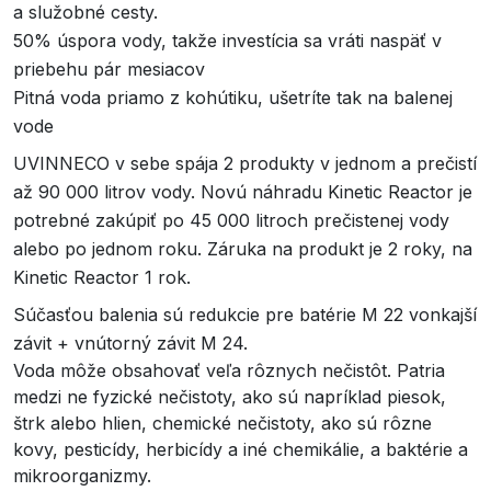
a služobné cesty.
50% úspora vody, takže investícia sa vráti naspäť v
priebehu pár mesiacov
Pitná voda priamo z kohútiku, ušetríte tak na balenej
vode
UVINNECO v sebe spája 2 produkty v jednom a prečistí
až 90 000 litrov vody. Novú náhradu Kinetic Reactor je
potrebné zakúpiť po 45 000 litroch prečistenej vody
alebo po jednom roku. Záruka na produkt je 2 roky, na
Kinetic Reactor 1 rok.
Súčasťou balenia sú redukcie pre batérie M 22 vonkajší
závit + vnútorný závit M 24.
Voda môže obsahovať veľa rôznych nečistôt. Patria
medzi ne fyzické nečistoty, ako sú napríklad piesok,
štrk alebo hlien, chemické nečistoty, ako sú rôzne
kovy, pesticídy, herbicídy a iné chemikálie, a baktérie a
mikroorganizmy.