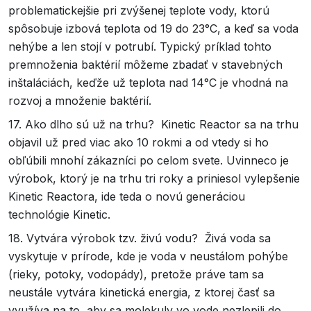
problematickejšie pri zvýšenej teplote vody, ktorú
spôsobuje izbová teplota od 19 do 23°C, a keď sa voda
nehýbe a len stojí v potrubí. Typický príklad tohto
premnoženia baktérií môžeme zbadať v stavebných
inštaláciách, keďže už teplota nad 14°C je vhodná na
rozvoj a množenie baktérií.
17. Ako dlho sú už na trhu? Kinetic Reactor sa na trhu
objavil už pred viac ako 10 rokmi a od vtedy si ho
obľúbili mnohí zákazníci po celom svete. Uvinneco je
výrobok, ktorý je na trhu tri roky a priniesol vylepšenie
Kinetic Reactora, ide teda o novú generáciou
technológie Kinetic.
18. Vytvára výrobok tzv. živú vodu? Živá voda sa
vyskytuje v prírode, kde je voda v neustálom pohýbe
(rieky, potoky, vodopády), pretože práve tam sa
neustále vytvára kinetická energia, z ktorej časť sa
využíva na to, aby sa molekuly vo vode nezlepili do