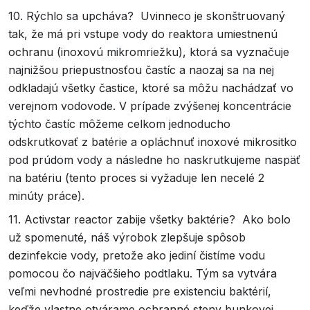
10. Rýchlo sa upcháva? Uvinneco je skonštruovaný
tak, že má pri vstupe vody do reaktora umiestnenú
ochranu (inoxovú mikromriežku), ktorá sa vyznačuje
najnižšou priepustnosťou častíc a naozaj sa na nej
odkladajú všetky častice, ktoré sa môžu nachádzať vo
verejnom vodovode. V prípade zvýšenej koncentrácie
týchto častíc môžeme celkom jednoducho
odskrutkovať z batérie a opláchnuť inoxové mikrositko
pod prúdom vody a následne ho naskrutkujeme naspäť
na batériu (tento proces si vyžaduje len necelé 2
minúty práce).
11. Activstar reactor zabije všetky baktérie? Ako bolo
už spomenuté, náš výrobok zlepšuje spôsob
dezinfekcie vody, pretože ako jediní čistíme vodu
pomocou čo najväčšieho podtlaku. Tým sa vytvára
veľmi nevhodné prostredie pre existenciu baktérií,
keďže vlastne otvárame ochranné steny bunkovej