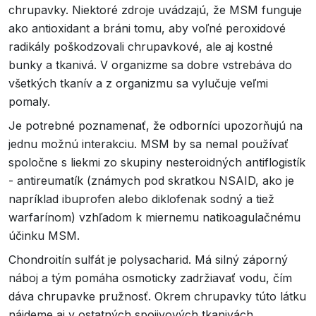
chrupavky. Niektoré zdroje uvádzajú, že MSM funguje
ako antioxidant a bráni tomu, aby voľné peroxidové
radikály poškodzovali chrupavkové, ale aj kostné
bunky a tkanivá. V organizme sa dobre vstrebáva do
všetkých tkanív a z organizmu sa vylučuje veľmi
pomaly.
Je potrebné poznamenať, že odborníci upozorňujú na
jednu možnú interakciu. MSM by sa nemal používať
spoločne s liekmi zo skupiny nesteroidných antiflogistík
- antireumatík (známych pod skratkou NSAID, ako je
napríklad ibuprofen alebo diklofenak sodný a tiež
warfarínom) vzhľadom k miernemu natikoagulačnému
účinku MSM.
Chondroitín sulfát je polysacharid. Má silný záporný
náboj a tým pomáha osmoticky zadržiavať vodu, čím
dáva chrupavke pružnosť. Okrem chrupavky túto látku
nájdeme aj v ostatných spojivových tkanivách.