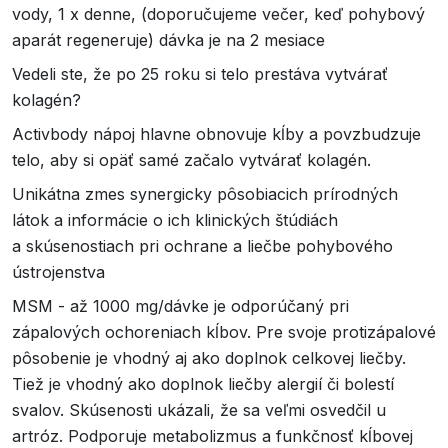
vody, 1 x denne, (doporučujeme večer, keď pohybový
aparát regeneruje) dávka je na 2 mesiace
Vedeli ste, že po 25 roku si telo prestáva vytvárať
kolagén?
Activbody nápoj hlavne obnovuje kĺby a povzbudzuje
telo, aby si opäť samé začalo vytvárať kolagén.
Unikátna zmes synergicky pôsobiacich prírodných
látok a informácie o ich klinických štúdiách
a skúsenostiach pri ochrane a liečbe pohybového
ústrojenstva
MSM - až 1000 mg/dávke je odporúčaný pri
zápalových ochoreniach kĺbov. Pre svoje protizápalové
pôsobenie je vhodný aj ako doplnok celkovej liečby.
Tiež je vhodný ako doplnok liečby alergií či bolestí
svalov. Skúsenosti ukázali, že sa veľmi osvedčil u
artróz. Podporuje metabolizmus a funkčnosť kĺbovej