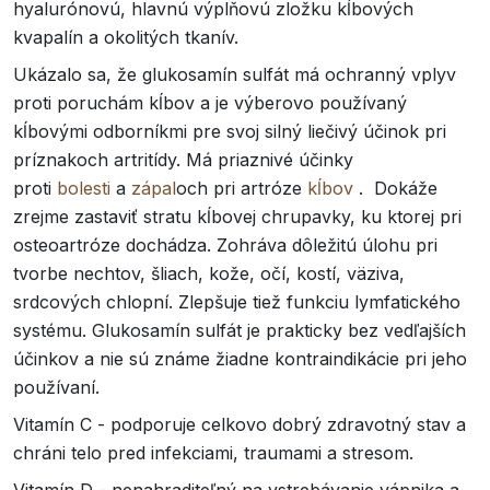
hyalurónovú, hlavnú výplňovú zložku kĺbových
kvapalín a okolitých tkanív.
Ukázalo sa, že glukosamín sulfát má ochranný vplyv
proti poruchám kĺbov a je výberovo používaný
kĺbovými odborníkmi pre svoj ​​silný liečivý účinok pri
príznakoch artritídy. Má priaznivé účinky
proti
bolesti
a
zápal
och pri artróze
kĺbov
. Dokáže
zrejme zastaviť stratu kĺbovej chrupavky, ku ktorej pri
osteoartróze dochádza. Zohráva dôležitú úlohu pri
tvorbe nechtov, šliach, kože, očí, kostí, väziva,
srdcových chlopní. Zlepšuje tiež funkciu lymfatického
systému. Glukosamín sulfát je prakticky bez vedľajších
účinkov a nie sú známe žiadne kontraindikácie pri jeho
používaní.
Vitamín C - podporuje celkovo dobrý zdravotný stav a
chráni telo pred infekciami, traumami a stresom.
Vitamín D - nenahraditeľný na vstrebávanie vápnika a