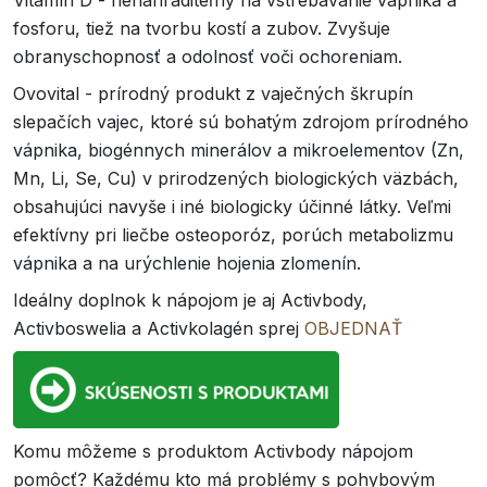
fosforu, tiež na tvorbu kostí a zubov. Zvyšuje
obranyschopnosť a odolnosť voči ochoreniam.
Ovovital - prírodný produkt z vaječných škrupín
slepačích vajec, ktoré sú bohatým zdrojom prírodného
vápnika, biogénnych minerálov a mikroelementov (Zn,
Mn, Li, Se, Cu) v prirodzených biologických väzbách,
obsahujúci navyše i iné biologicky účinné látky. Veľmi
efektívny pri liečbe osteoporóz, porúch metabolizmu
vápnika a na urýchlenie hojenia zlomenín.
Ideálny doplnok k nápojom je aj Activbody,
Activboswelia a Activkolagén sprej
OBJEDNAŤ
Komu môžeme s produktom Activbody nápojom
pomôcť? Každému kto má problémy s pohybovým