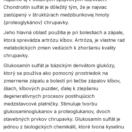
Chondroitín sulfát je dôležitý tým, že je najviac
zastúpený v štruktúrach medzibunkovej hmoty
(proteoglykánov) chrupavky.
Jeho hlavná oblasť použitia je pri bolestiach a zápale,
ktorá sprevádza artrózu kĺbov. Artróza, je vlastne rad
metabolických zmien vedúcich k zhoršeniu kvality
chrupavky.
Glukosamín sulfát je bázickým derivátom glukózy,
ktorý sa používa ako pomocný prostriedok na
zmiernenie zápalu a bolestí pri liečbe zápalov kĺbov,
šliach, kĺbových puzdier, ďalej k zlepšeniu
degeneratívnych procesov postihujúcich
medzistavcové platničky. Stimuluje tvorbu
glukosaminoglukanov a proteoglukanov, dvoch
stavebných prvkov chrupavky. Glukosamín sulfát je
jednou z biologických chemikálií, ktoré tvoria kyselinu