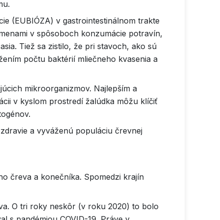
mu.
cie (EUBIÓZA) v gastrointestinálnom trakte
i zmenami v spôsoboch konzumácie potravín,
a. Tiež sa zistilo, že pri stavoch, ako sú
ížením počtu baktérií mliečneho kvasenia a
júcich mikroorganizmov. Najlepším a
cii v kyslom prostredí žalúdka môžu klíčiť
togénov.
 zdravie a vyváženú populáciu črevnej
ho čreva a konečníka. Spomedzi krajín
. O tri roky neskôr (v roku 2020) to bolo
oval s pandémiou COVID-19. Práve v