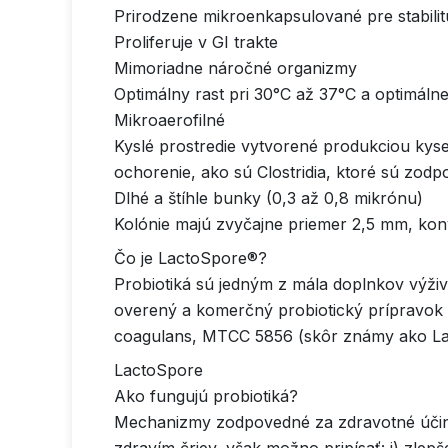
Prirodzene mikroenkapsulované pre stabilit
Proliferuje v GI trakte
Mimoriadne náročné organizmy
Optimálny rast pri 30°C až 37°C a optimáln
Mikroaerofilné
Kyslé prostredie vytvorené produkciou kyse
ochorenie, ako sú Clostridia, ktoré sú zod
Dlhé a štíhle bunky (0,3 až 0,8 mikrónu)
Kolónie majú zvyčajne priemer 2,5 mm, kon
Čo je LactoSpore®?
Probiotiká sú jedným z mála doplnkov výživy
overený a komerčný probiotický prípravok o
coagulans, MTCC 5856 (skôr známy ako Lac
LactoSpore
Ako fungujú probiotiká?
Mechanizmy zodpovedné za zdravotné účinky 