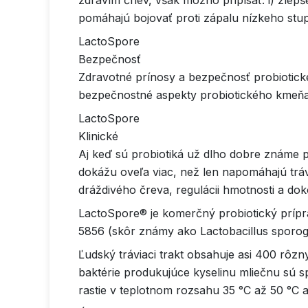
zdravím čriev, však možno pripísať: i) zlep
pomáhajú bojovať proti zápalu nízkeho stu
LactoSpore
Bezpečnosť
Zdravotné prínosy a bezpečnosť probiotické
bezpečnostné aspekty probiotického kmeňa. 
LactoSpore
Klinické
Aj keď sú probiotiká už dlho dobre známe pr
dokážu oveľa viac, než len napomáhajú tráv
dráždivého čreva, regulácii hmotnosti a doko
LactoSpore® je komerčný probiotický prípr
5856 (skôr známy ako Lactobacillus sporog
Ľudský tráviaci trakt obsahuje asi 400 rôzny
baktérie produkujúce kyselinu mliečnu sú 
rastie v teplotnom rozsahu 35 °C až 50 °C 