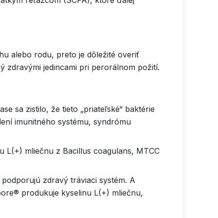
 krátkym reťazcom (SCFA), ktoré ďalej
 alebo rodu, preto je dôležité overiť
 zdravými jedincami pri perorálnom požití.
sa zistilo, že tieto „priateľské“ baktérie
iadení imunitného systému, syndrómu
nu L(+) mliečnu z Bacillus coagulans, MTCC
a podporujú zdravý tráviaci systém. A
ore® produkuje kyselinu L(+) mliečnu,