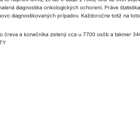
lená diagnostika onkologických ochorení. Práve štatistika
ovo diagnostikovaných prípadov. Každoročne totiž na toto
o čreva a konečníka zistený cca u 7700 osôb a takmer 34
OTY