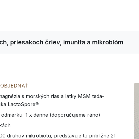
och, priesakoch čriev, imunita a mikrobióm
-
OBJEDNAŤ
, magnézia s morských rias a látky MSM teda-
tika LactoSpore®
o 1 odmerku, 1 x denne (doporučujeme ráno)
žkách
0 druhov mikrobiotu, predstavuje to približne 21