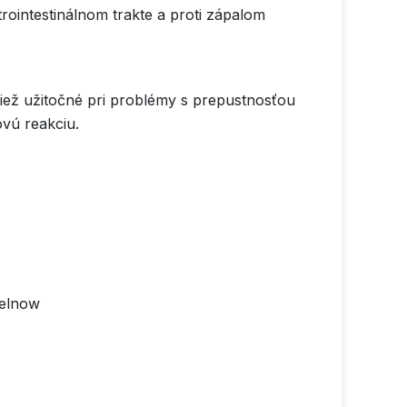
ointestinálnom trakte a proti zápalom
tiež užitočné pri problémy s prepustnosťou
ovú reakciu.
telnow