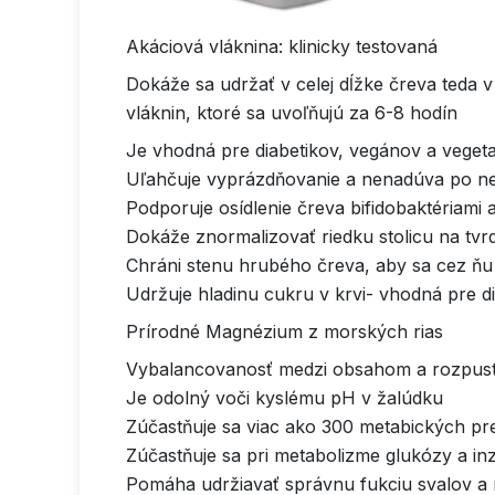
Akáciová vláknina: klinicky testovaná
Dokáže sa udržať v celej dĺžke čreva teda 
vláknin, ktoré sa uvoľňujú za 6-8 hodín
Je vhodná pre diabetikov, vegánov a veget
Uľahčuje vyprázdňovanie a nenadúva po ne
Podporuje osídlenie čreva bifidobaktériami a
Dokáže znormalizovať riedku stolicu na tvr
Chráni stenu hrubého čreva, aby sa cez ňu n
Udržuje hladinu cukru v krvi- vhodná pre di
Prírodné Magnézium z morských rias
Vybalancovanosť medzi obsahom a rozpus
Je odolný voči kyslému pH v žalúdku
Zúčastňuje sa viac ako 300 metabických pr
Zúčastňuje sa pri metabolizme glukózy a in
Pomáha udržiavať správnu fukciu svalov a n