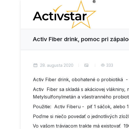
Activ Fiber drink, pomoc pri zápal
28. augusta 2020
333
Activ Fiber drink, obohatené o probiotiká 
Activ Fiber sa skladá s akáciovej vlákniny
Metylsulfonylmetán a všestranného probio
Použitie: Activ Fiberu - piť 1 sáčok, aleb
Poďme si niečo povedať o jednotlivých zlo
Vo vašom tráviacom trakte má existovať 190