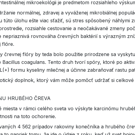
intestinálnej mikroekológii je predmetom rozsiahleho výsku
držanie normálnej, zdravej a vyváženej mikrobiálnej populá
u túto úlohu ešte viac sťažiť, sú stres spôsobený náhlym
prostredie, rozsiahle cestovanie a neočakávané zmeny počasi
uje nepriaznivá rovnováha črevných baktérií s výrazným zn
flóre.
črevnej flóry by teda bolo použitie prirodzene sa vyskytu
Bacillus coagulans. Tento druh tvorí spóry, ktoré po aktivá
L(+) formu kyseliny mliečnej a účinne zabraňovať rastu pa
iotický doplnok, ktorý vám môže pomôcť udržať si celkové
INU HRUBÉHO ČREVA
né miesta v rámci celého sveta vo výskyte karcinómu hrubé
osti na toto ochorenie.
vaných 4 562 prípadov rakoviny konečníka a hrubého čreva
 to napriek tomu, že ide o údaje z roku, keď už svet boj