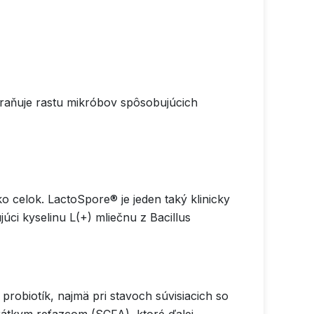
abraňuje rastu mikróbov spôsobujúcich
o celok. LactoSpore® je jeden taký klinicky
ci kyselinu L(+) mliečnu z Bacillus
robiotík, najmä pri stavoch súvisiacich so