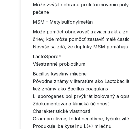
Môže zvýšiť ochranu proti formovaniu poly
pečene
MSM - Metylsulfonylmetán
Môže pomôcť obnovovať tráviaci trakt a zníž
čriev, kde môže pomôcť zastaviť malé časti
Navyše sa zdá, že doplnky MSM pomáhajú l
LactoSpore®
Všestranné probiotikum
Bacillus kyseliny mliečnej
Pôvodne známy v literatúre ako Lactobacil
tiež známy ako Bacillus coagulans
L. sporogenes bol prvýkrát izolovaný a o
Zdokumentovaná klinická účinnosť
Charakteristické vlastnosti
Gram pozitívne, Indol negatívne, tyčinkovit
Produkuje iba kyselinu L(+) mliečnu