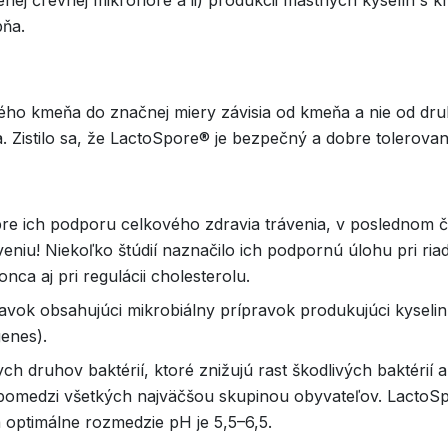
šenej črevnej mikroflóre a ii) produkcii mastných kyselín s
pňa.
ho kmeňa do značnej miery závisia od kmeňa a nie od druhu
Zistilo sa, že LactoSpore® je bezpečný a dobre tolerovaný
e ich podporu celkového zdravia trávenia, v poslednom čase 
eniu! Niekoľko štúdií naznačilo ich podpornú úlohu pri r
nca aj pri regulácii cholesterolu.
avok obsahujúci mikrobiálny prípravok produkujúci kyseli
enes).
ch druhov baktérií, ktoré znižujú rast škodlivých baktérií 
spomedzi všetkých najväčšou skupinou obyvateľov. LactoSp
a optimálne rozmedzie pH je 5,5–6,5.