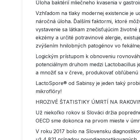
Úloha baktérií mliečneho kvasenia v gastro
Vzhľadom na tlaky modernej existencie je u
náročná úloha. Ďalšími faktormi, ktoré môž
vystavenie sa látkam znečisťujúcim životné 
ekzémy a určité potravinové alergie, exist
zvýšením hnilobných patogénov vo fekálnej 
Logickým prístupom k obnoveniu rovnováhy 
potenciálnym druhom medzi Lactobacillus je 
a množiť sa v čreve, produkovať obľúbenú 
LactoSpore® od Sabinsy je jeden taký prob
mikroflóry!
HROZIVÉ ŠTATISTIKY ÚMRTÍ NA RAKOV
Už niekoľko rokov si Slováci držia popred
OECD sme dokonca na prvom mieste v úmrtn
V roku 2017 bolo na Slovensku diagnostiko
už 4 821 prípadov novodiagnostikovaných, a