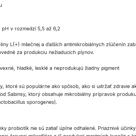
u
e pH v rozmedzí 5,5 až 6,2
liny L(+) mliečnej a ďalších antimikrobiálnych zlúčenín z
povedné za produkciu nežiaducich plynov.
vexné, hladké, lesklé a neprodukujú žiadny pigment
, ktoré sú populárne ako spôsob, ako si udržať zdravie ak
d Sabinsy, ktorý obsahuje mikrobiálny prípravok produkujú
tobacillus sporogenes).
probiotík nie sú zatiaľ úplne odhalené. Priaznivé účinky p