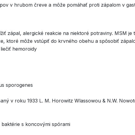
pov v hrubom čreve a môže pomáhať proti zápalom v gastr
iť zápal, alergické reakcie na niektoré potraviny. MSM je 
ce, ktoré môže vstúpiť do krvného obehu a spôsobiť zápal
iečiť hemoroidy
lus sporogenes
písaný v roku 1933 L. M. Horowitz Wlassowou & N.W. Nowo
é baktérie s koncovými spórami