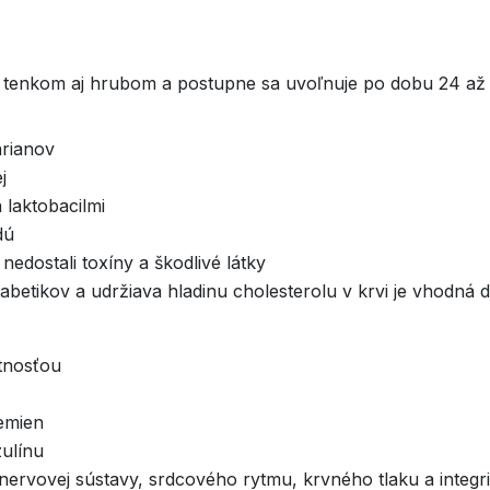
v tenkom aj hrubom a postupne sa uvoľnuje po dobu 24 až 
arianov
j
 laktobacilmi
dú
edostali toxíny a škodlivé látky
abetikov a udržiava hladinu cholesterolu v krvi je vhodná d
tnosťou
emien
zulínu
ervovej sústavy, srdcového rytmu, krvného tlaku a integri