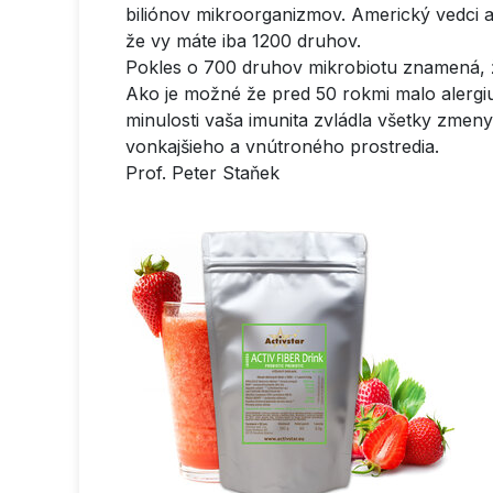
biliónov mikroorganizmov. Americký vedci a po
že vy máte iba 1200 druhov.
Pokles o 700 druhov mikrobiotu znamená, ž
Ako je možné že pred 50 rokmi malo alergi
minulosti vaša imunita zvládla všetky zmen
vonkajšieho a vnútroného prostredia.
Prof. Peter Staňek