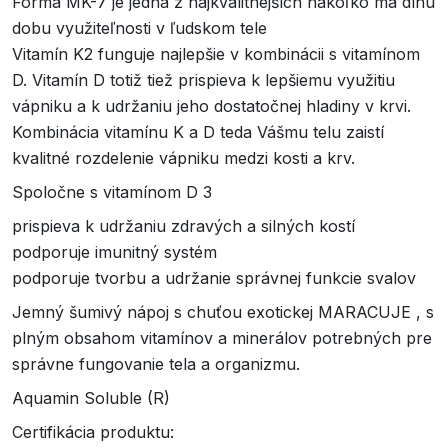
Forma MK-7 je jedna z najkvalitnejších nakoľko má dlhú
dobu využiteľnosti v ľudskom tele
Vitamín K2 funguje najlepšie v kombinácii s vitamínom
D. Vitamín D totiž tiež prispieva k lepšiemu využitiu
vápniku a k udržaniu jeho dostatočnej hladiny v krvi.
Kombinácia vitamínu K a D teda Vášmu telu zaistí
kvalitné rozdelenie vápniku medzi kosti a krv.
Spoločne s vitamínom D 3
prispieva k udržaniu zdravých a silných kostí
podporuje imunitný systém
podporuje tvorbu a udržanie správnej funkcie svalov
Jemný šumivý nápoj s chuťou exotickej MARACUJE , s
plným obsahom vitamínov a minerálov potrebných pre
správne fungovanie tela a organizmu.
Aquamin Soluble (R)
Certifikácia produktu: