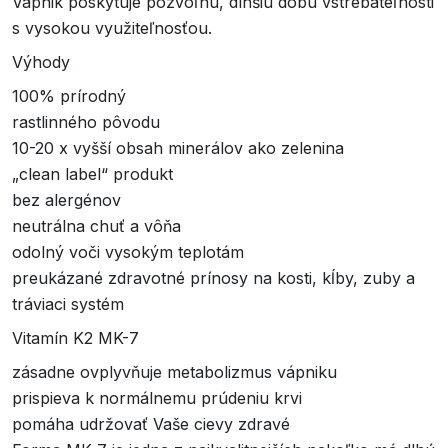
Vápnik poskytuje pozvoľnú, dlhšiu dobu vstrebateľnosti
s vysokou využiteľnosťou.
Výhody
100% prírodný
rastlinného pôvodu
10-20 x vyšší obsah minerálov ako zelenina
„clean label“ produkt
bez alergénov
neutrálna chuť a vôňa
odolný voči vysokým teplotám
preukázané zdravotné prínosy na kosti, kĺby, zuby a
tráviaci systém
Vitamín K2 MK-7
zásadne ovplyvňuje metabolizmus vápniku
prispieva k normálnemu prúdeniu krvi
pomáha udržovať Vaše cievy zdravé