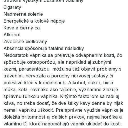
Strava s vysokým obsahom vlákniny
Cigarety
Nadmerné solenie
Energetické a kolové nápoje
Káva a čierny čaj
Alkohol
Živočíšne bielkoviny
Absencia spôsobuje fatálne následky
Nedostatok vápnika sa prejavuje odvápnením kostí, čo
spôsobuje osteoporózu, ale napríklad aj zubnými
kazmi, paradentózou, môžu sa tiež objaviť problémy s
trávením, nervozita a poruchy nervovej sústavy či
bolestivé kŕče v končatinách. Alkohol, cukor, biela
múka, kola, rovnako ako fajčenie, významne znižuje
správnu funkciu vápnika. K týmto faktorom sa radí aj
káva, no treba dodať, že dve šálky kávy denne by nijak
nemali vápniku uškodiť. Pre správne využitie vápnika je
dôležitá prítomnosť aj ďalších prvkov, najmä horčíka a
vitamínu D, ktoré napomáhajú vápnik ukladať do kostí.