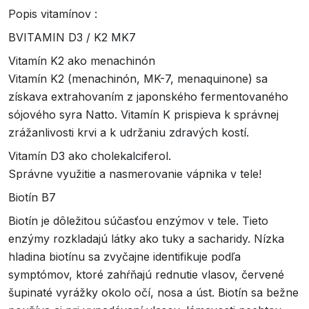
Popis vitamínov :
BVITAMIN D3 / K2 MK7
Vitamín K2 ako menachinón
Vitamín K2 (menachinón, MK-7, menaquinone) sa
získava extrahovaním z japonského fermentovaného
sójového syra Natto. Vitamín K prispieva k správnej
zrážanlivosti krvi a k udržaniu zdravých kostí.
Vitamín D3 ako cholekalciferol.
Správne využitie a nasmerovanie vápnika v tele!
Biotín B7
Biotín je dôležitou súčasťou enzýmov v tele. Tieto
enzýmy rozkladajú látky ako tuky a sacharidy. Nízka
hladina biotínu sa zvyčajne identifikuje podľa
symptómov, ktoré zahŕňajú rednutie vlasov, červené
šupinaté vyrážky okolo očí, nosa a úst. Biotín sa bežne