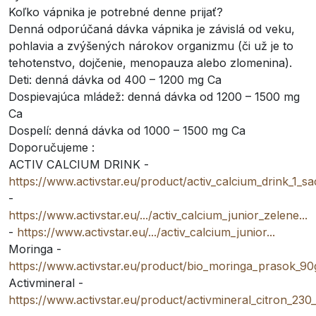
Koľko vápnika je potrebné denne prijať?
Denná odporúčaná dávka vápnika je závislá od veku,
pohlavia a zvýšených nárokov organizmu (či už je to
tehotenstvo, dojčenie, menopauza alebo zlomenina).
Deti: denná dávka od 400 – 1200 mg Ca
Dospievajúca mládež: denná dávka od 1200 – 1500 mg
Ca
Dospelí: denná dávka od 1000 – 1500 mg Ca
Doporučujeme :
ACTIV CALCIUM DRINK -
https://www.activstar.eu/product/activ_calcium_drink_1_s
-
https://www.activstar.eu/.../activ_calcium_junior_zelene...
-
https://www.activstar.eu/.../activ_calcium_junior...
Moringa -
https://www.activstar.eu/product/bio_moringa_prasok_90
Activmineral -
https://www.activstar.eu/product/activmineral_citron_230