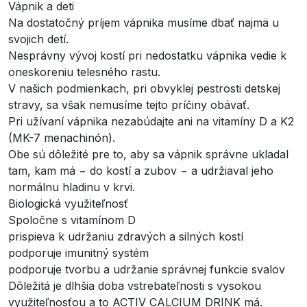
Vápnik a deti
Na dostatočný príjem vápnika musíme dbať najmä u
svojich detí.
Nesprávny vývoj kostí pri nedostatku vápnika vedie k
oneskoreniu telesného rastu.
V našich podmienkach, pri obvyklej pestrosti detskej
stravy, sa však nemusíme tejto príčiny obávať.
Pri užívaní vápnika nezabúdajte ani na vitamíny D a K2
(MK-7 menachinón).
Obe sú dôležité pre to, aby sa vápnik správne ukladal
tam, kam má − do kostí a zubov − a udržiaval jeho
normálnu hladinu v krvi.
Biologická využiteľnosť
Spoločne s vitamínom D
prispieva k udržaniu zdravých a silných kostí
podporuje imunitný systém
podporuje tvorbu a udržanie správnej funkcie svalov
Dôležitá je dlhšia doba vstrebateľnosti s vysokou
využiteľnosťou a to ACTIV CALCIUM DRINK má.