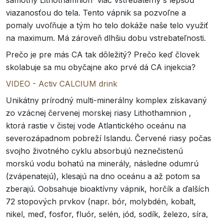
samotný Lithothamnion viac vstrebateľný s lepšou
viazanosťou do tela. Tento vápnik sa pozvoľne a
pomaly uvoľňuje a tým ho telo dokáže naše telo využiť
na maximum. Má zároveň dlhšiu dobu vstrebateľnosti.
Prečo je pre más CA tak dôležitý? Prečo keď človek
skolabuje sa mu obyčajne ako prvé dá CA injekcia?
VIDEO - Activ CALCIUM drink
Unikátny prírodný multi-minerálny komplex získavaný
zo vzácnej červenej morskej riasy Lithothamnion ,
ktorá rastie v čistej vode Atlantického oceánu na
severozápadnom pobreží Islandu. Červené riasy počas
svojho životného cyklu absorbujú neznečistenú
morskú vodu bohatú na minerály, následne odumrú
(zvápenatejú), klesajú na dno oceánu a až potom sa
zberajú. Oobsahuje bioaktívny vápnik, horčík a ďalších
72 stopových prvkov (napr. bór, molybdén, kobalt,
nikel, meď, fosfor, fluór, selén, jód, sodík, železo, síra,