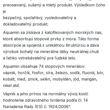
preosievaný, sušený a mletý produkt. Výsledkom čoho
je
bezpečný, spoľahlivý, vysledovateľný a
dokladovateľný produkt.
Aquamin sa získava z kalcifikovaných morských rias,
ktoré absorbujú stopové prvky z mora. Táto forma
absorpcie je spojená s unikátnou štruktúrou a dáva
výrobok bohatý na minerálne látky neutrálnej chuti
a ľahko vstrebávateľný pre ľudské telo.
Aquamin obsahuje 74 stopových minerálov:
vápnik, horčík, fosfor, síra, železo, sodík, fluorid, bór,
kobalt, meď, zinok, selén, mobyldén, jód, mangán,
nikel atď.
Vápnik a jeho prínos na normálny vývoj kostí:
hodnotenie zdravotného tvrdenia podľa čl. 14
Nariadenia Rady (ES) č. 1924/2006“.