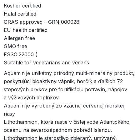
Kosher certified
Halal certified
GRAS approved – GRN 000028
EU health certified
Allergen free
GMO free
FSSC 22000 (
Suitable for vegetarians and vegans
Aquamin je unikátny prírodný multi-minerálny produkt,
poskytujúci bioaktívny vápnik, horčík a ďalších 72
stopových prvkov pre fortifikáciu potravín, nápojov
a výživových doplnkov.
Aquamin je vyrobený zo vzácnej červenej morskej
riasy
Lithothamnion, ktorá rastie v čistej vode Atlantického
oceánu na severozápadnom pobreží Islandu.
Lithothamnion je starostlivo zbieraný, umývaný,