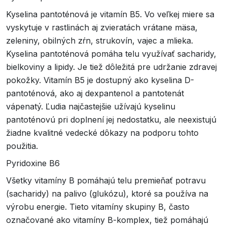
Kyselina pantoténová je vitamín B5. Vo veľkej miere sa
vyskytuje v rastlinách aj zvieratách vrátane mäsa,
zeleniny, obilných zŕn, strukovín, vajec a mlieka.
Kyselina pantoténová pomáha telu využívať sacharidy,
bielkoviny a lipidy. Je tiež dôležitá pre udržanie zdravej
pokožky. Vitamín B5 je dostupný ako kyselina D-
pantoténová, ako aj dexpantenol a pantotenát
vápenatý. Ľudia najčastejšie užívajú kyselinu
pantoténovú pri doplnení jej nedostatku, ale neexistujú
žiadne kvalitné vedecké dôkazy na podporu tohto
použitia.
Pyridoxine B6
Všetky vitamíny B pomáhajú telu premieňať potravu
(sacharidy) na palivo (glukózu), ktoré sa používa na
výrobu energie. Tieto vitamíny skupiny B, často
označované ako vitamíny B-komplex, tiež pomáhajú