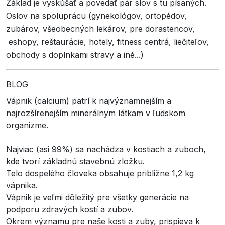
Základ je vyskúšať a povedať pár slov s tu písaných.
Oslov na spoluprácu (gynekológov, ortopédov,
zubárov, všeobecných lekárov, pre dorastencov,
eshopy, reštaurácie, hotely, fitness centrá, liečiteľov,
obchody s doplnkami stravy a iné...)
BLOG
Vápnik (calcium) patrí k najvýznamnejším a
najrozšírenejším minerálnym látkam v ľudskom
organizme.
Najviac (asi 99%) sa nachádza v kostiach a zuboch,
kde tvorí základnú stavebnú zložku.
Telo dospelého človeka obsahuje približne 1,2 kg
vápnika.
Vápnik je veľmi dôležitý pre všetky generácie na
podporu zdravých kostí a zubov.
Okrem významu pre naše kosti a zuby, prispieva k