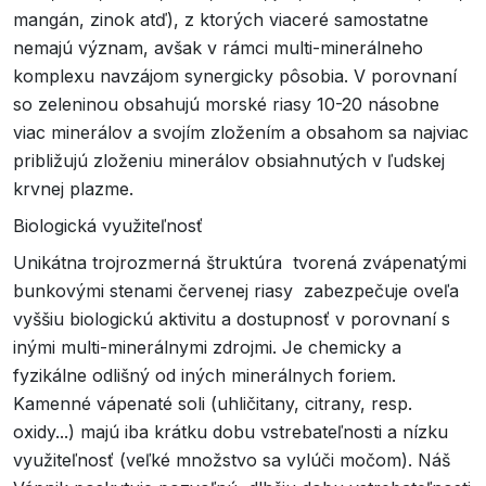
mangán, zinok atď), z ktorých viaceré samostatne
nemajú význam, avšak v rámci multi-minerálneho
komplexu navzájom synergicky pôsobia. V porovnaní
so zeleninou obsahujú morské riasy 10-20 násobne
viac minerálov a svojím zložením a obsahom sa najviac
približujú zloženiu minerálov obsiahnutých v ľudskej
krvnej plazme.
Biologická využiteľnosť
Unikátna trojrozmerná štruktúra tvorená zvápenatými
bunkovými stenami červenej riasy zabezpečuje oveľa
vyššiu biologickú aktivitu a dostupnosť v porovnaní s
inými multi-minerálnymi zdrojmi. Je chemicky a
fyzikálne odlišný od iných minerálnych foriem.
Kamenné vápenaté soli (uhličitany, citrany, resp.
oxidy...) majú iba krátku dobu vstrebateľnosti a nízku
využiteľnosť (veľké množstvo sa vylúči močom). Náš