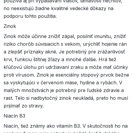
používa aj pri vypadávaní vlasov, lámavosti nechtov,
no neexistujú žiadne kvalitné vedecké dôkazy na
podporu tohto použitia.
Zinok
Zinok môže účinne znížiť zápal, posilniť imunitu, znížiť
riziko chorôb súvisiacich s vekom, urýchliť hojenie rán
a zlepšiť príznaky akné. Je potrebný pre zrážanlivosť
krvi, funkciu štítnej žľazy a mnohé ďalšie. Hrá tiež
kľúčovú úlohu pri udržiavaní zraku a môže mať účinky
proti vírusom. Zinok je esenciálny stopový prvok bežne
sa vyskytujúci v červenom mäse, hydine a rybách. V
malých množstvách je potrebný pre ľudské zdravie a
rast. Telo si nadbytočný zinok neukladá, preto ho musí
prijímať zo stravy.
Niacín B3
Niacín, tiež známy ako vitamín B3. V skutočnosti ho na