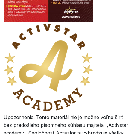
Upozornenie. Tento materiál nie je možné voľne šíriť
bez predošlého písomného súhlasu majiteľa ,,Activstar
academy,, Spoločnosť Activstar si vyhradzuje všetky