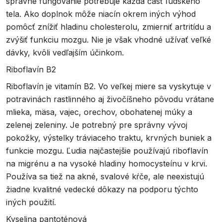
správne fungovanie potrebuje každá časť ľudského
tela. Ako doplnok môže niacín okrem iných výhod
pomôcť znížiť hladinu cholesterolu, zmierniť artritídu a
zvýšiť funkciu mozgu. Nie je však vhodné užívať veľké
dávky, kvôli vedľajším účinkom.
Riboflavín B2
Riboflavín je vitamín B2. Vo veľkej miere sa vyskytuje v
potravinách rastlinného aj živočíšneho pôvodu vrátane
mlieka, mäsa, vajec, orechov, obohatenej múky a
zelenej zeleniny. Je potrebný pre správny vývoj
pokožky, výstelky tráviaceho traktu, krvných buniek a
funkcie mozgu. Ľudia najčastejšie používajú riboflavín
na migrénu a na vysoké hladiny homocysteínu v krvi.
Používa sa tiež na akné, svalové kŕče, ale neexistujú
žiadne kvalitné vedecké dôkazy na podporu týchto
iných použití.
Kyselina pantoténová