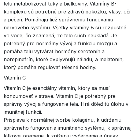
telu metabolizovať tuky a bielkoviny. Vitamíny B-
komplexu sú potrebné pre zdravú pokožku, vlasy, oči
a pečeň. Pomáhajú tiež správnemu fungovaniu
nervového systému. Všetky vitamíny B sú rozpustné
vo vode, čo znamená, že telo si ich neukladá. Je
potrebný pre normálny vývoj a funkciu mozgu a
pomáha telu vytvárať hormóny serotonín a
norepinefrín, ktoré ovplyvňujú náladu, a melatonín,
ktorý pomáha regulovať telesné hodiny.
Vitamín C
Vitamín C je esenciálny vitamín, ktorý sa musí
konzumovať v strave. Vitamín C je potrebný pre
správny vývoj a fungovanie tela. Hrá dôležitú úlohu v
imunitnej funkcii.
Prispieva k normálnej tvorbe kolagénu, k udržaniu
správneho fungovania imunitného systému, k správnej
látkovej premene, k zníženiu vyčerpania a únavy.