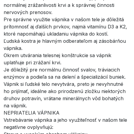
normálnej zrážanlivosti krvi a k správnej činnosti
nervových prenosov.
Pre správne využitie vápnika v našom tele je dôležitá
prítomnosť aj ďalších prvkov, najmä vitamínu D3 a K2,
ktoré napomáhajú ukladaniu vápnika do kostí.
Ľudská kostra je hlavným odberateľom aj zásobárňou
vápnika.
Okrem utvárania telesnej konštrukcie sa vápnik
uplatňuje pri zrážaní krvi.
Je dôležitý pre normálnu činnosť svalov, tráviacich
enzýmov a podieľa sa na delení a špecializácií buniek.
Vápnik si ľudské telo nevytvára, preto je nevyhnutné
ho prijímať, ideálne ako prirodzenú zložku niektorých
druhov potravín, vrátane minerálnych vôd bohatých
na vápnik.
NEPRIATELIA VÁPNIKA
Vstrebávanie vápnika a jeho využiteľnosť v našom tele
negatívne ovplyvňujú: